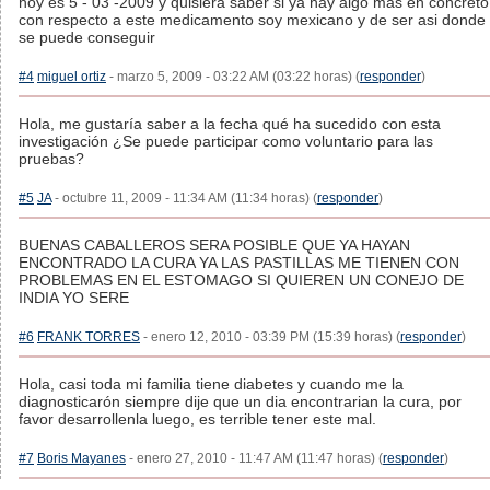
hoy es 5 - 03 -2009 y quisiera saber si ya hay algo mas en concreto
con respecto a este medicamento soy mexicano y de ser asi donde
se puede conseguir
#4
miguel ortiz
- marzo 5, 2009 - 03:22 AM (03:22 horas) (
responder
)
Hola, me gustaría saber a la fecha qué ha sucedido con esta
investigación ¿Se puede participar como voluntario para las
pruebas?
#5
JA
- octubre 11, 2009 - 11:34 AM (11:34 horas) (
responder
)
BUENAS CABALLEROS SERA POSIBLE QUE YA HAYAN
ENCONTRADO LA CURA YA LAS PASTILLAS ME TIENEN CON
PROBLEMAS EN EL ESTOMAGO SI QUIEREN UN CONEJO DE
INDIA YO SERE
#6
FRANK TORRES
- enero 12, 2010 - 03:39 PM (15:39 horas) (
responder
)
Hola, casi toda mi familia tiene diabetes y cuando me la
diagnosticarón siempre dije que un dia encontrarian la cura, por
favor desarrollenla luego, es terrible tener este mal.
#7
Boris Mayanes
- enero 27, 2010 - 11:47 AM (11:47 horas) (
responder
)