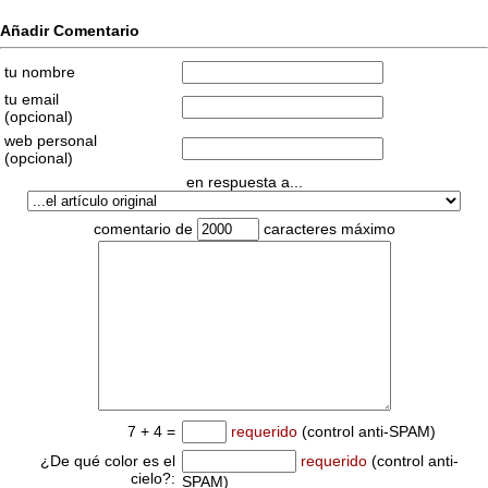
Añadir Comentario
tu nombre
tu email
(opcional)
web personal
(opcional)
en respuesta a...
comentario de
caracteres máximo
7 + 4 =
requerido
(control anti-SPAM)
¿De qué color es el
requerido
(control anti-
cielo?:
SPAM)