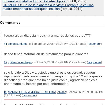
Encuentran catalizador de Diabetes Tipo 2
( oct 8, 2007)
GRAN HITO: Fin de la diabetes a la vista: Logran que células
madre embrionarias fabriquen insulina
( oct 10, 2014)
Comentarios
llegara algun dia esta medicina a manos de los pobres???
#1
simon santana
- diciembre 19, 2006 - 08:24 PM (20:24 horas) (
responder
)
deseo tener informacion del tratamiento para la diabetes
#2
guillermo santiago
- octubre 5, 2008 - 12:42 PM (12:42 horas) (
responder
)
solo le pido a Dios y a ustedes que si esto es verdad, saquen
rapido esta medicina al mercado, tengo un hijo de 12 años que es
diabetico y creo que esto no es justo con el, agradeciendoles d
eantemano su interes por esta enfermedad.
#3
MARIA EUGENIA MORALES MEDINA
(
enlace
) - enero 26, 2009 - 05:32 PM
(17:32 horas) (
responder
)