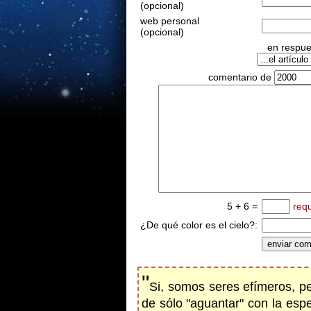
(opcional)
web personal
(opcional)
en respues
comentario de
5 + 6 =
req
¿De qué color es el cielo?:
"
Si, somos seres efímeros, pe
de sólo "aguantar" con la esp