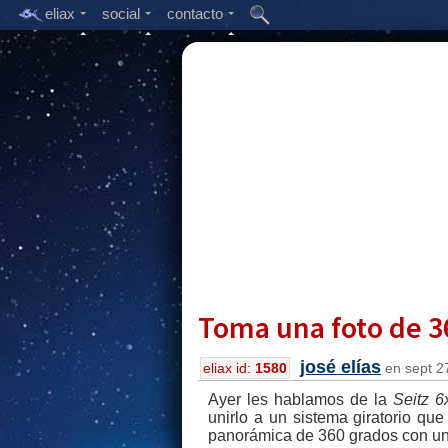
eliax
social
contacto
Toma una foto de 3
josé elías
eliax id:
1580
en sept 27
Ayer les hablamos de la
Seitz 6
unirlo a un sistema giratorio que
panorámica de 360 grados con un