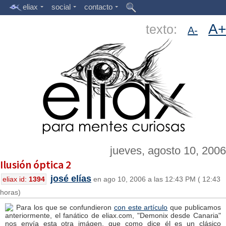
eliax
social
contacto
A+
texto:
A-
jueves, agosto 10, 2006
Ilusión óptica 2
josé elías
eliax id:
1394
en ago 10, 2006 a las 12:43 PM ( 12:43
horas)
Para los que se confundieron
con este artículo
que publicamos
anteriormente, el fanático de eliax.com, "Demonix desde Canaria"
nos envía esta otra imágen, que como dice él es un clásico