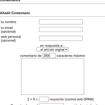
Comentarios
Añadir Comentario
tu nombre
tu email
(opcional)
web personal
(opcional)
en respuesta a...
comentario de
caracteres máximo
2 + 9 =
requerido
(control anti-SPAM)