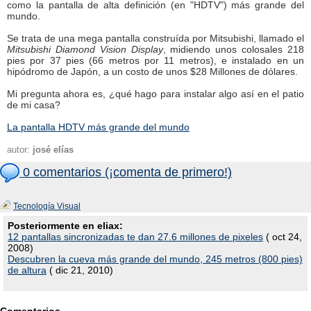
como la pantalla de alta definición (en "HDTV") más grande del
mundo.
Se trata de una mega pantalla construída por Mitsubishi, llamado el
Mitsubishi Diamond Vision Display
, midiendo unos colosales 218
pies por 37 pies (66 metros por 11 metros), e instalado en un
hipódromo de Japón, a un costo de unos $28 Millones de dólares.
Mi pregunta ahora es, ¿qué hago para instalar algo así en el patio
de mi casa?
La pantalla HDTV más grande del mundo
autor:
josé elías
0 comentarios (¡comenta de primero!)
Tecnología Visual
Posteriormente en eliax:
12 pantallas sincronizadas te dan 27.6 millones de pixeles
( oct 24,
2008)
Descubren la cueva más grande del mundo, 245 metros (800 pies)
de altura
( dic 21, 2010)