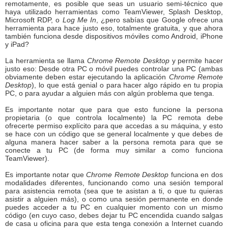
remotamente, es posible que seas un usuario semi-técnico que
haya utilizado herramientas como TeamViewer, Splash Desktop,
Microsoft RDP, o
Log Me In
, ¿pero sabías que Google ofrece una
herramienta para hace justo eso, totalmente gratuita, y que ahora
también funciona desde dispositivos móviles como Android, iPhone
y iPad?
La herramienta se llama
Chrome Remote Desktop
y permite hacer
justo eso: Desde otra PC o móvil puedes controlar una PC (ambas
obviamente deben estar ejecutando la aplicación
Chrome Remote
Desktop
), lo que está genial o para hacer algo rápido en tu propia
PC, o para ayudar a alguien más con algún problema que tenga.
Es importante notar que para que esto funcione la persona
propietaria (o que controla localmente) la PC remota debe
ofrecerte permiso explícito para que accedas a su máquina, y esto
se hace con un código que se general localmente y que debes de
alguna manera hacer saber a la persona remota para que se
conecte a tu PC (de forma muy similar a como funciona
TeamViewer).
Es importante notar que
Chrome Remote Desktop
funciona en dos
modalidades diferentes, funcionando como una sesión temporal
para asistencia remota (sea que te asistan a ti, o que tu quieras
asistir a alguien más), o como una sesión permanente en donde
puedes acceder a tu PC en cualquier momento con un mismo
código (en cuyo caso, debes dejar tu PC encendida cuando salgas
de casa u oficina para que esta tenga conexión a Internet cuando