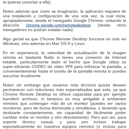
te quieras conectar a ella).
Noten además que como se imaginarán, la aplicación requiere de
una instalación y configuración de una sola vez, la cual inicia,
apropiadamente, desde el navegador Google Chrome, visitando la
dirección
chrome.google.com/remotedesktop
(desde otros
navegadores no podrán instalar nada).
Algo genial es que
Chrome Remote Desktop
funciona no solo en
Windows, sino además en Mac OS X y Linux.
En mi experiencia, la velocidad de actualización de la imagen
remota es bastante fluida si tienes una conexión de Internet
estable, particularmente dado el hecho que Google utiliza su
super-eficiente CODEC de video VP9 para refrescar la pantalla, y
convenientemente hasta el sonido de la pantalla remota lo puedes
escuchar localmente.
Noten sin embargo que usuarios más técnicos quizás deseen
permanecer con soluciones más especializadas que esta, ya que
Chrome Remote Desktop
no ofrece capacidad para por ejemplo
transferir archivos, ni tampoco es muy amigable a ambientes
remotos que contengan más de un monitor (puedes ver varios
monitores, pero de forma disminuida y simultánea, o teniendo que
deslizarte constantemente, sin capacidad de fácilmente poder
cambiar entre un monitor y otro directamente). Pero aun así, para
soporte técnico casual, y para uno incluso trabajar
esporádicamente en nuestros equipos remotos (o incluso para