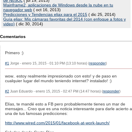
de NoSQL
( jul 19, 2013)
Mainframe2, aplicaciones de Windows desde la nube en tu
navegador web
( oct 16, 2013)
Predicciones y Tendencias eliax para el 2015
( dic 25, 2014)
Guía eliax: Mis cámaras favoritas del 2014 (con enfoque a fotos y
video)
( dic 30, 2014)
Comentarios
Primero :)
#1
Jorge - enero 15, 2015 - 01:10 PM (13:10 horas) (
responder
)
wow.. estoy realmente impresionado con esto! y de paso en
cualquier lugar del mundo teniendo internet? instalado! :)
#2
Juan Eduardo - enero 15, 2015 - 02:47 PM (14:47 horas) (
responder
)
Elías, te mandé esto a FB pero probablemente tienes un mar de
mensajes... Creo que es una noticia interesante para darle acierto a
una de tus famosas predicciones:
http://www.wired.com/2015/01/facebook-at-work-launch/