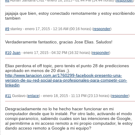
#8
Adrian Santana Cruz - enero 16, 2015 - 02:44 PM (14:44 horas) (
responder
)
jajajaja que bien, estoy conectado remotamente y estoy escribiendo
tambien
#9
stanley - enero 17, 2015 - 12:16 AM (00:16 horas) (
responder
)
Verdaderamente fantastico, gracias Jose Elias. Saludos!
#10
Juan
- enero 17, 2015 - 04:32 PM (16:32 horas) (
responder
)
Eliax perdona el off topic, pero tenés el punto 28 de predicciones
aprobado en menos de 20 días ;).
http://www.lanacion.com.ar/1760299-facebook-presento-una-
version-de-su-red-social-para-profesionales-para-competir-con-
linkedin
#11
Gustavo (
enlace
) - enero 18, 2015 - 11:13 PM (23:13 horas) (
responder
)
Desgraciadamente no lo he hecho hacer funcionar en mi
computador desde que lo instalé. Por otro lado, activando el modo
conspi-paranoíco, sabiendo cuales son las intenciones de Google,
al permitirme a mi acceso remoto a mi propio computador, le estoy
dando acceso remoto a Google a mi equipo?