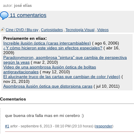
autor:
josé elías
11 comentarios
Cine / DVD / Blu-ray
,
Curiosidades
,
Tecnología Visual
,
Videos
Previamente en eliax:
Increible ilusión óptica (caras intercambiables)
( ago 6, 2006)
¿Y cómo hicieron este video sin efectos especiales?
( abr 16,
2009)
Paradoxymoron, asombrosa "pintura" que cambia de perspectiva
según la veas
( mar 2, 2010)
Video de una asombrosa ilusión óptica de bolitas
antigravitacionales
( may 12, 2010)
El alucinante truco de las cartas que cambian de color (video)
(
nov 21, 2010)
Asombrosa ilusión óptica que distorsiona caras
( jul 10, 2011)
Comentarios
que buena otra falla mas en mi cerebro :)
#1
arfor - septiembre 6, 2013 - 08:10 PM (20:10 horas) (
responder
)