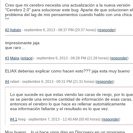
Creo que mi cerebro necesita una actualización a la nueva versión
"Cerebro 2.0" para solucionar este bug. Aparte de que solucionen el
problema del lag de mis pensamientos cuando hablo con una chica
^^
#2
Astrain
- septiembre 6, 2013 - 08:37 PM (20:37 horas) (
responder
)
impresionante jaja
que raro ..
#3
Maira
(
enlace
) - septiembre 6, 2013 - 09:28 PM (21:28 horas) (
responder
)
ELIAX deberias explicar como hacen esto??? jaja esta muy bueno
#4
rafael - septiembre 6, 2013 - 09:31 PM (21:31 horas) (
responder
)
Lo que sucede es que estas viendo las caras de reojo, por lo que
se se pierde una enorme cantidad de información de esas caras,
entonces el cerebro lo que hace es rellenar automáticamente
esa información faltante y el resultado es lo que vez.
#4.1
Areg - septiembre 7, 2013 - 12:40 AM (00:40 horas) (
responder
)
Muy bueno... lo vi hace unos dias en Discovery en un programa.