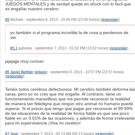
JUEGOS MENTALES y de verdad quede en shock con lo facil que
es engañar nuestro cerebro.
#5
Michael - septiembre 6, 2013 - 10:06 PM (22:06 horas) (
responder
)
yo también vi el programa increíble la de cosa q perdemos de
ver.
#5.1
gabriela - septiembre 7, 2013 - 01:02 PM (13:02 horas) (
responder
)
jajajajja muy curioso
#6
Javier Bertrán
(
enlace
) - septiembre 6, 2013 - 10:57 PM (22:57 horas)
(
responder
)
Tenéis todos cerebros defectuosos. Mi cerebro también deforma las
caras, pero yo no creo que me engañe. Al contrario, tiene un
funcionamiento maravilloso que me permite reconocer la realidad
de manera tan fidedigna que ningún otro animal no humano puede
superar. Si el precio que tengo que pagar por reconocer el 99.99%
de las situaciones de la realidad de forma fiable es que sea poco
fiable en un 0.01% de las ocasiones, y además de forma irrelevante
para mi supervivencia ¡Viva mi cerebro!
#7
Jose
- septiembre 7, 2013 - 05:13 AM (05:13 horas) (
responder
)