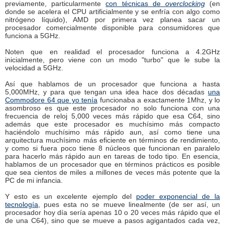
previamente, particularmente
con técnicas de
overclocking
(en
donde se acelera el CPU artificialmente y se enfría con algo como
nitrógeno líquido), AMD por primera vez planea sacar un
procesador comercialmente disponible para consumidores que
funciona a 5GHz.
Noten que en realidad el procesador funciona a 4.2GHz
inicialmente, pero viene con un modo "turbo" que le sube la
velocidad a 5GHz.
Así que hablamos de un procesador que funciona a hasta
5,000MHz, y para que tengan una idea hace dos décadas
una
Commodore 64 que yo tenía
funcionaba a exactamente 1Mhz, y lo
asombroso es que este procesador no solo funciona con una
frecuencia de reloj 5,000 veces más rápido que esa C64, sino
además que este procesador es muchísimo más compacto
haciéndolo muchísimo más rápido aun, así como tiene una
arquitectura muchísimo más eficiente en términos de rendimiento,
y como si fuera poco tiene 8 núcleos que funcionan en paralelo
para hacerlo más rápido aun en tareas de todo tipo. En esencia,
hablamos de un procesador que en términos prácticos es posible
que sea cientos de miles a millones de veces más potente que la
PC de mi infancia.
Y esto es un excelente ejemplo del
poder exponencial de la
tecnología
, pues esta no se mueve linealmente (de ser así, un
procesador hoy día sería apenas 10 o 20 veces más rápido que el
de una C64), sino que se mueve a pasos agigantados cada vez,