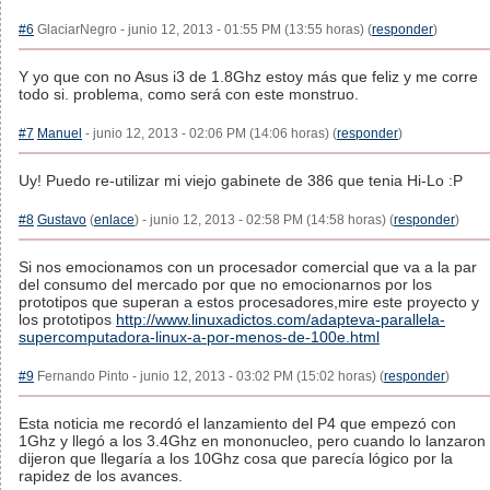
#6
GlaciarNegro - junio 12, 2013 - 01:55 PM (13:55 horas) (
responder
)
Y yo que con no Asus i3 de 1.8Ghz estoy más que feliz y me corre
todo si. problema, como será con este monstruo.
#7
Manuel
- junio 12, 2013 - 02:06 PM (14:06 horas) (
responder
)
Uy! Puedo re-utilizar mi viejo gabinete de 386 que tenia Hi-Lo :P
#8
Gustavo
(
enlace
) - junio 12, 2013 - 02:58 PM (14:58 horas) (
responder
)
Si nos emocionamos con un procesador comercial que va a la par
del consumo del mercado por que no emocionarnos por los
prototipos que superan a estos procesadores,mire este proyecto y
los prototipos
http://www.linuxadictos.com/adapteva-parallela-
supercomputadora-linux-a-por-menos-de-100e.html
#9
Fernando Pinto - junio 12, 2013 - 03:02 PM (15:02 horas) (
responder
)
Esta noticia me recordó el lanzamiento del P4 que empezó con
1Ghz y llegó a los 3.4Ghz en mononucleo, pero cuando lo lanzaron
dijeron que llegaría a los 10Ghz cosa que parecía lógico por la
rapidez de los avances.