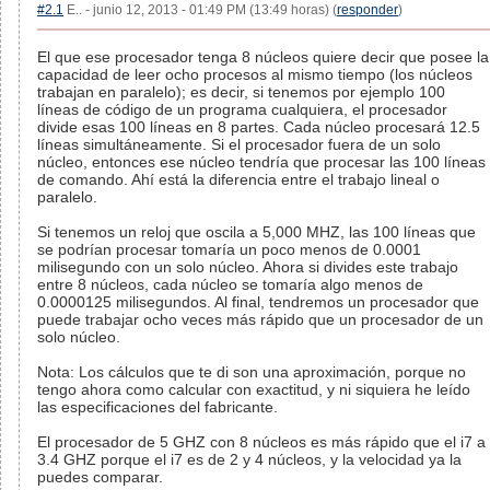
#2.1
E.. - junio 12, 2013 - 01:49 PM (13:49 horas) (
responder
)
El que ese procesador tenga 8 núcleos quiere decir que posee la
capacidad de leer ocho procesos al mismo tiempo (los núcleos
trabajan en paralelo); es decir, si tenemos por ejemplo 100
líneas de código de un programa cualquiera, el procesador
divide esas 100 líneas en 8 partes. Cada núcleo procesará 12.5
líneas simultáneamente. Si el procesador fuera de un solo
núcleo, entonces ese núcleo tendría que procesar las 100 líneas
de comando. Ahí está la diferencia entre el trabajo lineal o
paralelo.
Si tenemos un reloj que oscila a 5,000 MHZ, las 100 líneas que
se podrían procesar tomaría un poco menos de 0.0001
milisegundo con un solo núcleo. Ahora si divides este trabajo
entre 8 núcleos, cada núcleo se tomaría algo menos de
0.0000125 milisegundos. Al final, tendremos un procesador que
puede trabajar ocho veces más rápido que un procesador de un
solo núcleo.
Nota: Los cálculos que te di son una aproximación, porque no
tengo ahora como calcular con exactitud, y ni siquiera he leído
las especificaciones del fabricante.
El procesador de 5 GHZ con 8 núcleos es más rápido que el i7 a
3.4 GHZ porque el i7 es de 2 y 4 núcleos, y la velocidad ya la
puedes comparar.