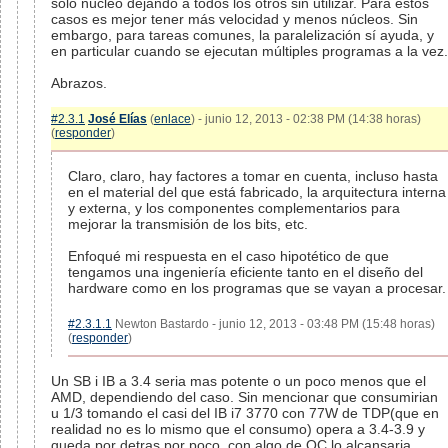
solo núcleo dejando a todos los otros sin utilizar. Para estos
casos es mejor tener más velocidad y menos núcleos. Sin
embargo, para tareas comunes, la paralelización sí ayuda, y
en particular cuando se ejecutan múltiples programas a la vez.
Abrazos.
#2.3.1
José Elías
(
enlace
) - junio 12, 2013 - 02:38 PM (14:38 horas)
(
responder
)
Claro, claro, hay factores a tomar en cuenta, incluso hasta
en el material del que está fabricado, la arquitectura interna
y externa, y los componentes complementarios para
mejorar la transmisión de los bits, etc.
Enfoqué mi respuesta en el caso hipotético de que
tengamos una ingeniería eficiente tanto en el diseño del
hardware como en los programas que se vayan a procesar.
#2.3.1.1
Newton Bastardo - junio 12, 2013 - 03:48 PM (15:48 horas)
(
responder
)
Un SB i IB a 3.4 seria mas potente o un poco menos que el
AMD, dependiendo del caso. Sin mencionar que consumirian
u 1/3 tomando el casi del IB i7 3770 con 77W de TDP(que en
realidad no es lo mismo que el consumo) opera a 3.4-3.9 y
queda por detras por poco. con algo de OC lo alcansaria