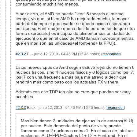
consumiendo muchisimo menos.
Y por cierto, el AMD no puede "leer" 8 theards al mismo
tiempo, ya que, si bien AMD ha mejorado mucho, la mayor
parte del tiempo el procesador se queda ocioso esperando
por que su Font-end(no queria decirlo pero no se de que otra
forma expresarlo) es incapaz de alimentar sus unidades de
ejecucion(lo que en el caso de AMD llaman nucleos(mientras
que en intel son las unidades+el font-end+ la FPU)).
#2.3.2
E.. - junio 12, 2013 - 04:46 PM (16:46 horas) (
responder
)
Estos nuevos cpus de Amd según estuve leyendo no tienen 8
núcleos físicos, sino 4 núcleos físicos y 8 lógicos como los I7,
los i7 con una frecuencia más baja me atrevo a decir que
rendirán más como paso con los actuales FX vishera.
Además con ese TDP tan alto no creo que puedan ser muy
oceables.
#2.3.3
Baek - junio 12, 2013 - 04:46 PM (16:46 horas) (
responder
)
Mas bien tienen 2 unidades de ejecucuin de enteros(ALU)
por nucleo. Esto depende del punto de vista, puede
llamarse como 2 nucleos o como 1. En el caso de Intel un
nucleo es: ALU+FPU+Caches L1+ L2 + Font-end. En el