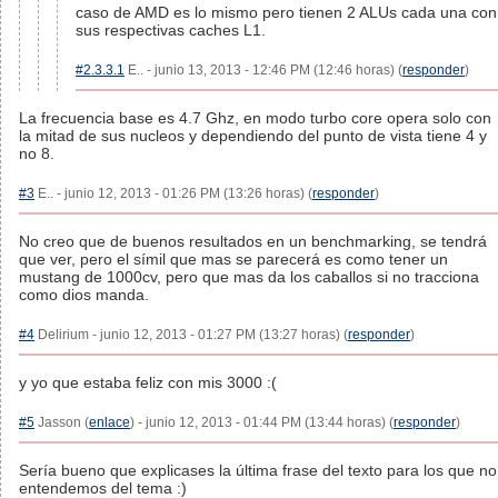
caso de AMD es lo mismo pero tienen 2 ALUs cada una con
sus respectivas caches L1.
#2.3.3.1
E.. - junio 13, 2013 - 12:46 PM (12:46 horas) (
responder
)
La frecuencia base es 4.7 Ghz, en modo turbo core opera solo con
la mitad de sus nucleos y dependiendo del punto de vista tiene 4 y
no 8.
#3
E.. - junio 12, 2013 - 01:26 PM (13:26 horas) (
responder
)
No creo que de buenos resultados en un benchmarking, se tendrá
que ver, pero el símil que mas se parecerá es como tener un
mustang de 1000cv, pero que mas da los caballos si no tracciona
como dios manda.
#4
Delirium - junio 12, 2013 - 01:27 PM (13:27 horas) (
responder
)
y yo que estaba feliz con mis 3000 :(
#5
Jasson (
enlace
) - junio 12, 2013 - 01:44 PM (13:44 horas) (
responder
)
Sería bueno que explicases la última frase del texto para los que no
entendemos del tema :)