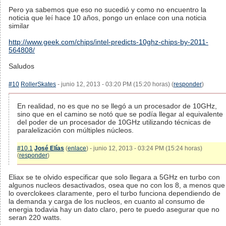
Pero ya sabemos que eso no sucedió y como no encuentro la
noticia que leí hace 10 años, pongo un enlace con una noticia
similar
http://www.geek.com/chips/intel-predicts-10ghz-chips-by-2011-
564808/
Saludos
#10
RollerSkates
- junio 12, 2013 - 03:20 PM (15:20 horas) (
responder
)
En realidad, no es que no se llegó a un procesador de 10GHz,
sino que en el camino se notó que se podía llegar al equivalente
del poder de un procesador de 10GHz utilizando técnicas de
paralelización con múltiples núcleos.
#10.1
José Elías
(
enlace
) - junio 12, 2013 - 03:24 PM (15:24 horas)
(
responder
)
Eliax se te olvido especificar que solo llegara a 5GHz en turbo con
algunos nucleos desactivados, osea que no con los 8, a menos que
lo overclokees claramente, pero el turbo funciona dependiendo de
la demanda y carga de los nucleos, en cuanto al consumo de
energia todavia hay un dato claro, pero te puedo asegurar que no
seran 220 watts.