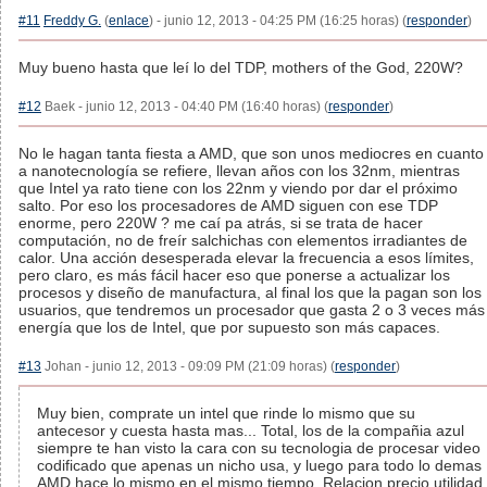
#11
Freddy G.
(
enlace
) - junio 12, 2013 - 04:25 PM (16:25 horas) (
responder
)
Muy bueno hasta que leí lo del TDP, mothers of the God, 220W?
#12
Baek - junio 12, 2013 - 04:40 PM (16:40 horas) (
responder
)
No le hagan tanta fiesta a AMD, que son unos mediocres en cuanto
a nanotecnología se refiere, llevan años con los 32nm, mientras
que Intel ya rato tiene con los 22nm y viendo por dar el próximo
salto. Por eso los procesadores de AMD siguen con ese TDP
enorme, pero 220W ? me caí pa atrás, si se trata de hacer
computación, no de freír salchichas con elementos irradiantes de
calor. Una acción desesperada elevar la frecuencia a esos límites,
pero claro, es más fácil hacer eso que ponerse a actualizar los
procesos y diseño de manufactura, al final los que la pagan son los
usuarios, que tendremos un procesador que gasta 2 o 3 veces más
energía que los de Intel, que por supuesto son más capaces.
#13
Johan - junio 12, 2013 - 09:09 PM (21:09 horas) (
responder
)
Muy bien, comprate un intel que rinde lo mismo que su
antecesor y cuesta hasta mas... Total, los de la compañia azul
siempre te han visto la cara con su tecnologia de procesar video
codificado que apenas un nicho usa, y luego para todo lo demas
AMD hace lo mismo en el mismo tiempo. Relacion precio utilidad