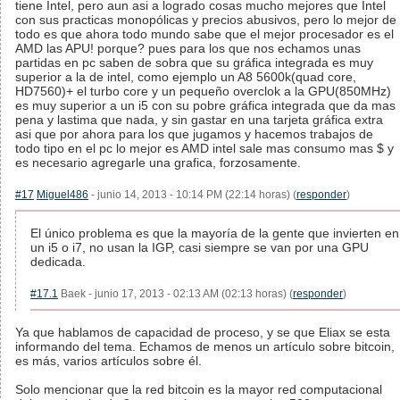
tiene Intel, pero aun asi a logrado cosas mucho mejores que Intel
con sus practicas monopólicas y precios abusivos, pero lo mejor de
todo es que ahora todo mundo sabe que el mejor procesador es el
AMD las APU! porque? pues para los que nos echamos unas
partidas en pc saben de sobra que su gráfica integrada es muy
superior a la de intel, como ejemplo un A8 5600k(quad core,
HD7560)+ el turbo core y un pequeño overclok a la GPU(850MHz)
es muy superior a un i5 con su pobre gráfica integrada que da mas
pena y lastima que nada, y sin gastar en una tarjeta gráfica extra
asi que por ahora para los que jugamos y hacemos trabajos de
todo tipo en el pc lo mejor es AMD intel sale mas consumo mas $ y
es necesario agregarle una grafica, forzosamente.
#17
Miguel486
- junio 14, 2013 - 10:14 PM (22:14 horas) (
responder
)
El único problema es que la mayoría de la gente que invierten en
un i5 o i7, no usan la IGP, casi siempre se van por una GPU
dedicada.
#17.1
Baek - junio 17, 2013 - 02:13 AM (02:13 horas) (
responder
)
Ya que hablamos de capacidad de proceso, y se que Eliax se esta
informando del tema. Echamos de menos un artículo sobre bitcoin,
es más, varios artículos sobre él.
Solo mencionar que la red bitcoin es la mayor red computacional