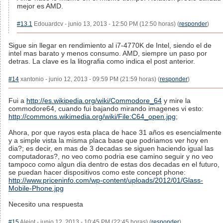
mejor es AMD.
#13.1
Edouardcv - junio 13, 2013 - 12:50 PM (12:50 horas) (
responder
)
Sigue sin llegar en rendimiento al i7-4770K de Intel, siendo el de
intel mas barato y menos consumo. AMD, siempre un paso por
detras. La clave es la litografia como indica el post anterior.
#14
xantonio - junio 12, 2013 - 09:59 PM (21:59 horas) (
responder
)
Fui a
http://es.wikipedia.org/wiki/Commodore_64
y mire la
commodore64, cuando fui bajando mirando imagenes vi esto:
http://commons.wikimedia.org/wiki/File:C64_open.jpg
;
Ahora, por que rayos esta placa de hace 31 años es esencialmente
y a simple vista la misma placa base que podriamos ver hoy en
dia?; es decir, en mas de 3 decadas se siguen haciendo igual las
computadoras?, no veo como podria ese camino seguir y no veo
tampoco como algun dia dentro de estas dos decadas en el futuro,
se puedan hacer dispositivos como este concept phone:
http://www.priceninfo.com/wp-content/uploads/2012/01/Glass-
Mobile-Phone.jpg
Necesito una respuesta
#15
Alejot - junio 12, 2013 - 10:45 PM (22:45 horas) (
responder
)