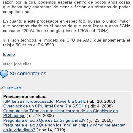
razón por la cual podemos esperar dentro de pocos años cosas
que hasta hoy aparentan de ciencia ficción en términos de poder
computacional...
En cuanto a este procesador en específico, quizás lo único "malo"
que podemos citarle es el hecho de que para llegar a esos 5GHz
consume 220 Watts de energía (desde 125W a 4.2GHz).
Y si son técnicos, el modelo de CPU de AMD que implementa el
reloj a 5GHz es el FX-9590.
fuente
autor:
josé elías
30 comentarios
Hardware
Previamente en eliax:
IBM lanza microprocesador Power6 a 5GHz
( abr 10, 2008)
Overclock de un CPU Intel Core i7 a 5.5GHz
( dic 4, 2008)
Computación Térmica a reiniciar carrera de los GigaHertz en
PC/Laptops
( oct 19, 2009)
Pregunta a eliax: ¿Qué es La Singularidad?
( jul 23, 2010)
Pregunta a eliax: ¿Qué son los "nm" en chips y cómo me afectan
en la vida diaria?
( nov 14, 2010)