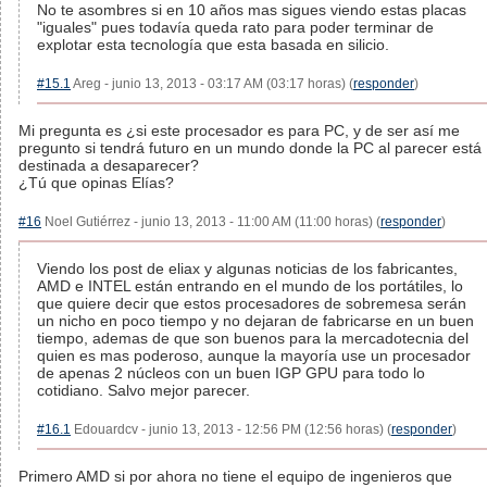
No te asombres si en 10 años mas sigues viendo estas placas
"iguales" pues todavía queda rato para poder terminar de
explotar esta tecnología que esta basada en silicio.
#15.1
Areg - junio 13, 2013 - 03:17 AM (03:17 horas) (
responder
)
Mi pregunta es ¿si este procesador es para PC, y de ser así me
pregunto si tendrá futuro en un mundo donde la PC al parecer está
destinada a desaparecer?
¿Tú que opinas Elías?
#16
Noel Gutiérrez - junio 13, 2013 - 11:00 AM (11:00 horas) (
responder
)
Viendo los post de eliax y algunas noticias de los fabricantes,
AMD e INTEL están entrando en el mundo de los portátiles, lo
que quiere decir que estos procesadores de sobremesa serán
un nicho en poco tiempo y no dejaran de fabricarse en un buen
tiempo, ademas de que son buenos para la mercadotecnia del
quien es mas poderoso, aunque la mayoría use un procesador
de apenas 2 núcleos con un buen IGP GPU para todo lo
cotidiano. Salvo mejor parecer.
#16.1
Edouardcv - junio 13, 2013 - 12:56 PM (12:56 horas) (
responder
)
Primero AMD si por ahora no tiene el equipo de ingenieros que