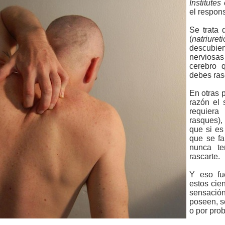
Institutes
el respons
Se trata
(
natriure
descubie
nerviosas
cerebro 
debes ras
En otras 
razón el 
requiera
rasques),
que si es
que se fa
nunca te
rascarte.
Y eso fu
estos cien
sensaci
poseen, s
o por pro