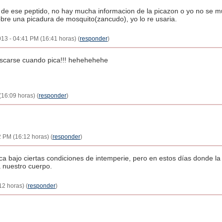
 de ese peptido, no hay mucha informacion de la picazon o yo no se m
sobre una picadura de mosquito(zancudo), yo lo re usaria.
13 - 04:41 PM (16:41 horas) (
responder
)
ascarse cuando pica!!! hehehehehe
16:09 horas) (
responder
)
2 PM (16:12 horas) (
responder
)
ca bajo ciertas condiciones de intemperie, pero en estos días donde l
 nuestro cuerpo.
2 horas) (
responder
)