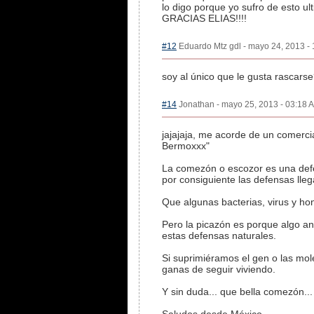
lo digo porque yo sufro de esto ul
GRACIAS ELIAS!!!!
#12
Eduardo Mtz gdl - mayo 24, 2013 - 
soy al único que le gusta rascars
#14
Jonathan - mayo 25, 2013 - 03:18 A
jajajaja, me acorde de un comercia
Bermoxxx"
La comezón o escozor es una defen
por consiguiente las defensas lleg
Que algunas bacterias, virus y ho
Pero la picazón es porque algo and
estas defensas naturales.
Si suprimiéramos el gen o las mol
ganas de seguir viviendo.
Y sin duda... que bella comezón...