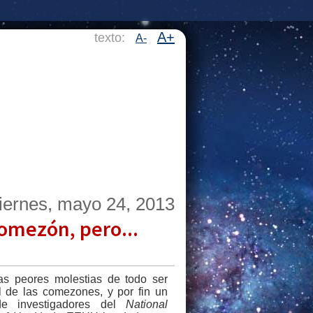
A+
texto:
A-
iernes, mayo 24, 2013
omezón, pero...
as peores molestias de todo ser
l de las comezones, y por fin un
de investigadores del
National