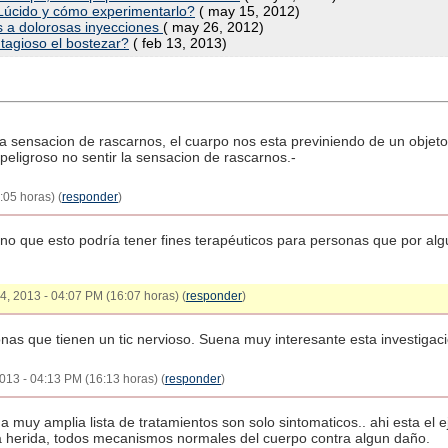
Lúcido y cómo experimentarlo?
( may 15, 2012)
os a dolorosas inyecciones
( may 26, 2012)
tagioso el bostezar?
( feb 13, 2013)
 la sensacion de rascarnos, el cuarpo nos esta previniendo de un obje
peligroso no sentir la sensacion de rascarnos.-
:05 horas) (
responder
)
no que esto podría tener fines terapéuticos para personas que por al
24, 2013 - 04:07 PM (16:07 horas) (
responder
)
nas que tienen un tic nervioso. Suena muy interesante esta investigaci
013 - 04:13 PM (16:13 horas) (
responder
)
muy amplia lista de tratamientos son solo sintomaticos.. ahi esta el e
na herida, todos mecanismos normales del cuerpo contra algun daño.