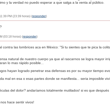
timo y la verdad no puedo esperar a que salga a la venta al público.
11:39 PM (23:39 horas) (
responder
)
e?
M (03:18 horas) (
responder
)
l contra las lombrices aca en México: "Si tu sientes que te pica la colit
sa natural de nuestro cuerpo ya que al rascarnos se logra mayor irri
aran lo mas rápido posible...
ngos hayan logrado penetrar esa defensas es por su mayor tiempo evol
a mal en esa o esas partes donde se manifiesta... seria imposible vivi
éculas del dolor? andaríamos totalmente mutilados! si es que después 
 nos hace sentir vivos!