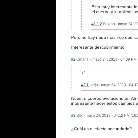
Esta muy interesante lo
el cuerpo y lo aplicas 
#1.1.2
Bayron - mayo 24, 20
Pero no hay nada mas rico que r
Interesante descubrimiento!
#2
Omar T. - mayo 24, 2013 - 04:09 PM (
+1
#2.1
alejo - mayo 24, 2013 - 04:1
Nuestro cuerpo evoluciono en Áfri
interesante hacer estos cambios a
#3
SrX - mayo 24, 2013 - 04:12 PM (16:1
¿Cuál es el efecto secundario?