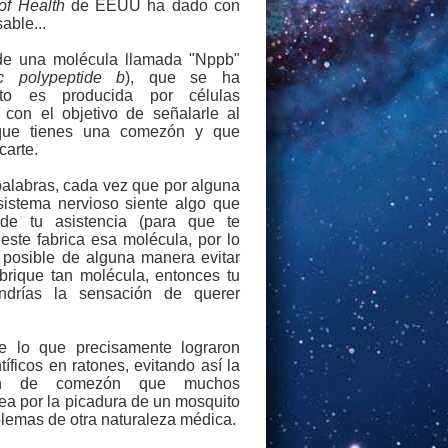
 of Health
de EEUU ha dado con
able...
 de una molécula llamada "Nppb"
tic polypeptide b
), que se ha
rto es producida por células
 con el objetivo de señalarle al
que tienes una comezón y que
carte.
palabras, cada vez que por alguna
sistema nervioso siente algo que
 de tu asistencia (para que te
 este fabrica esa molécula, por lo
 posible de alguna manera evitar
brique tan molécula, entonces tu
ndrías la sensación de querer
e lo que precisamente lograron
tíficos en ratones, evitando así la
ón de comezón que muchos
ea por la picadura de un mosquito
blemas de otra naturaleza médica.