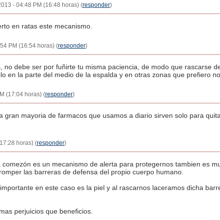
2013 - 04:48 PM (16:48 horas) (
responder
)
erto en ratas este mecanismo.
54 PM (16:54 horas) (
responder
)
s, no debe ser por fuñirte tu misma paciencia, de modo que rascarse d
o en la parte del medio de la espalda y en otras zonas que prefiero no 
M (17:04 horas) (
responder
)
n la gran mayoria de farmacos que usamos a diario sirven solo para qu
17:28 horas) (
responder
)
 la comezón es un mecanismo de alerta para protegernos tambien es mu
romper las barreras de defensa del propio cuerpo humano.
 importante en este caso es la piel y al rascarnos laceramos dicha bar
mas perjuicios que beneficios.