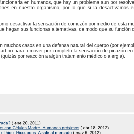
uncionaría en humanos, que hay un problema aun por resolve
ones en nuestro organismo, por lo que si la desactivamos 
mo desactivar la sensación de comezón por medio de esta molé
 que hagan sus funcionas alternativas, de modo que su función 
n muchos casos en una defensa natural del cuerpo (por ejemplo,
dad no para remover por completo la sensación de picazón en
quizás por reacción a algún tratamiento médico o alergia).
trada?
( ene 20, 2011)
vos con Células Madre. Humanos próximos
( abr 18, 2012)
el hipo, Hiccupops. A salir al mercado
( may 6, 2012)