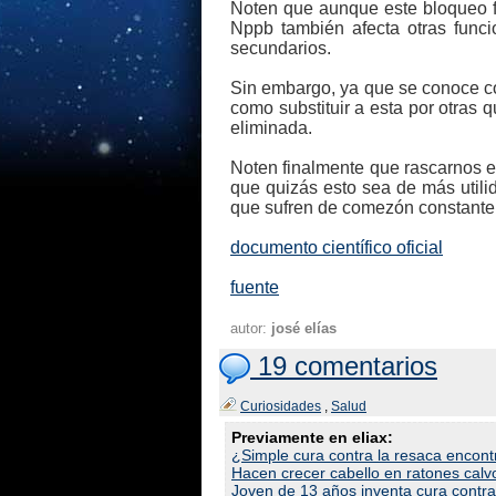
Noten que aunque este bloqueo f
Nppb también afecta otras funci
secundarios.
Sin embargo, ya que se conoce co
como substituir a esta por otras
eliminada.
Noten finalmente que rascarnos e
que quizás esto sea de más utili
que sufren de comezón constante (
documento científico oficial
fuente
autor:
josé elías
19 comentarios
Curiosidades
,
Salud
Previamente en eliax:
¿Simple cura contra la resaca encon
Hacen crecer cabello en ratones cal
Joven de 13 años inventa cura contra 