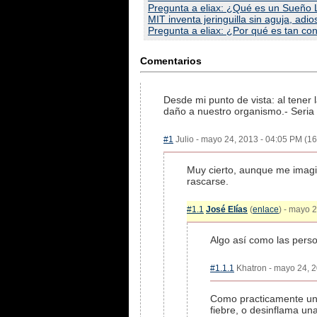
Pregunta a eliax: ¿Qué es un Sueño 
MIT inventa jeringuilla sin aguja, adi
Pregunta a eliax: ¿Por qué es tan con
Comentarios
Desde mi punto de vista: al tener
daño a nuestro organismo.- Seria 
#1
Julio - mayo 24, 2013 - 04:05 PM (16
Muy cierto, aunque me imagi
rascarse.
#1.1
José Elías
(
enlace
) - mayo 
Algo así como las perso
#1.1.1
Khatron - mayo 24, 2
Como practicamente una 
fiebre, o desinflama u