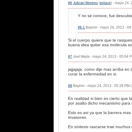
#6
Julican Moreno
(
enlace
) - mayo 24, 
Y no se conoce, fue descubi
#6.1
Bayron - mayo 24, 2013 - 04:
Si el cuerpo quiere que te rasque
buena idea quitar esa molécula sol
#7
Joel Mejía - mayo 24, 2013 - 05:04 P
jajjajaja. como dije mas arriba e
curar la enfermedad en si.
#8
Bayron - mayo 24, 2013 - 05:28 PM (
En realidad si bien es cierto que
por asalto dicho mecanismo para 
Esto es asi ya que la barrera mas
invasores.
En síntesis rascarse trae muchos 