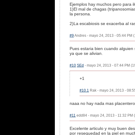
Ejemplos hay muchos pero para il
1)El mal de chagas (tripanosomias
la persona.
2)La escabiosis se exacerba al ra
#9
Andres - mayo 24, 2013 - 05:44 PM (
Pues estaria bien cuando alguien 
ya que se alivian.
#10
SEd
- mayo 24, 2013 - 07:44 PM (19
+1
#10.1
Rak - mayo 24, 2013 - 08:5
naaa no hay nada mas placentero
#11
edd84 - mayo 24, 2013 - 11:32 PM (
Excelente articulo y muy buen des
por resequedad en la piel en much