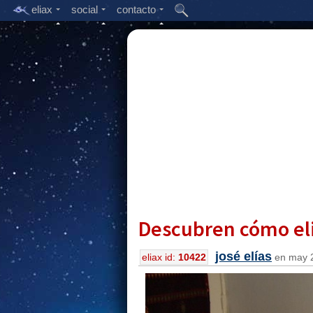
eliax
social
contacto
Descubren cómo eli
josé elías
eliax id:
10422
en may 2