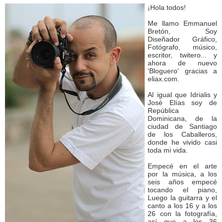
¡Hola todos!
Me llamo Emmanuel
Bretón, Soy
Diseñador Gráfico,
Fotógrafo, músico,
escritor, twitero... y
ahora de nuevo
'Bloguero' gracias a
eliax.com.
Al igual que Idrialis y
José Elías soy de
República
Dominicana, de la
ciudad de Santiago
de los Caballeros,
donde he vivido casi
toda mi vida.
Empecé en el arte
por la música, a los
seis años empecé
tocando el piano,
Luego la guitarra y el
canto a los 16 y a los
26 con la fotografía,
así que a los 36