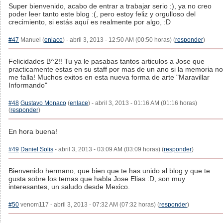
Super bienvenido, acabo de entrar a trabajar serio :), ya no creo
poder leer tanto este blog :(, pero estoy feliz y orgulloso del
crecimiento, si estás aquí es realmente por algo, :D
#47
Manuel (
enlace
) - abril 3, 2013 - 12:50 AM (00:50 horas) (
responder
)
Felicidades B^2!! Tu ya le pasabas tantos articulos a Jose que
practicamente estas en su staff por mas de un ano si la memoria no
me falla! Muchos exitos en esta nueva forma de arte "Maravillar
Informando"
#48
Gustavo Monaco
(
enlace
) - abril 3, 2013 - 01:16 AM (01:16 horas)
(
responder
)
En hora buena!
#49
Daniel Solis
- abril 3, 2013 - 03:09 AM (03:09 horas) (
responder
)
Bienvenido hermano, que bien que te has unido al blog y que te
gusta sobre los temas que habla Jose Elias :D, son muy
interesantes, un saludo desde Mexico.
#50
venom117 - abril 3, 2013 - 07:32 AM (07:32 horas) (
responder
)