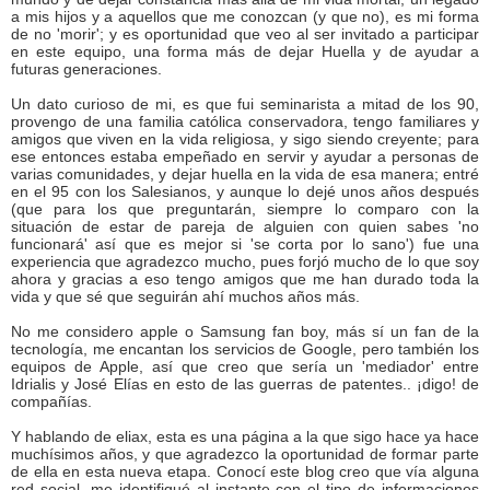
a mis hijos y a aquellos que me conozcan (y que no), es mi forma
de no 'morir'; y es oportunidad que veo al ser invitado a participar
en este equipo, una forma más de dejar Huella y de ayudar a
futuras generaciones.
Un dato curioso de mi, es que fui seminarista a mitad de los 90,
provengo de una familia católica conservadora, tengo familiares y
amigos que viven en la vida religiosa, y sigo siendo creyente; para
ese entonces estaba empeñado en servir y ayudar a personas de
varias comunidades, y dejar huella en la vida de esa manera; entré
en el 95 con los Salesianos, y aunque lo dejé unos años después
(que para los que preguntarán, siempre lo comparo con la
situación de estar de pareja de alguien con quien sabes 'no
funcionará' así que es mejor si 'se corta por lo sano') fue una
experiencia que agradezco mucho, pues forjó mucho de lo que soy
ahora y gracias a eso tengo amigos que me han durado toda la
vida y que sé que seguirán ahí muchos años más.
No me considero apple o Samsung fan boy, más sí un fan de la
tecnología, me encantan los servicios de Google, pero también los
equipos de Apple, así que creo que sería un 'mediador' entre
Idrialis y José Elías en esto de las guerras de patentes.. ¡digo! de
compañías.
Y hablando de eliax, esta es una página a la que sigo hace ya hace
muchísimos años, y que agradezco la oportunidad de formar parte
de ella en esta nueva etapa. Conocí este blog creo que vía alguna
red social, me identifiqué al instante con el tipo de informaciones