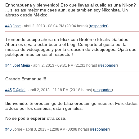
Enhorabuena y bienvenido! Eso que llevas al cuello es una Nikon?
... si es así mejor me caes aún, que también soy Nikonista. Un
abrazo desde México.
#43
Jose
- abril 2, 2013 - 08:04 PM (20:04 horas) (
responder
)
Tremendo equipo ahora en Eliax con Bretón e Idrialis. Saludos.
Ahora es q va a estar bueno el blog. Comparto el gusto por la
música de videojuegos y por la creación de videojuegos. Ojalá que
publiquen más temas al respecto !
#44
Joel Mejía
- abril 2, 2013 - 09:31 PM (21:31 horas) (
responder
)
Grande Emmanuel!!!
#45
D@niel
- abril 2, 2013 - 11:18 PM (23:18 horas) (
responder
)
Bienvenido. Si eres amigo de Eliax eres amigo nuestro. Felicidades
a José por los cambios, están geniales.
No se podía esperar otra cosa.
#46
Jorge - abril 3, 2013 - 12:08 AM (00:08 horas) (
responder
)