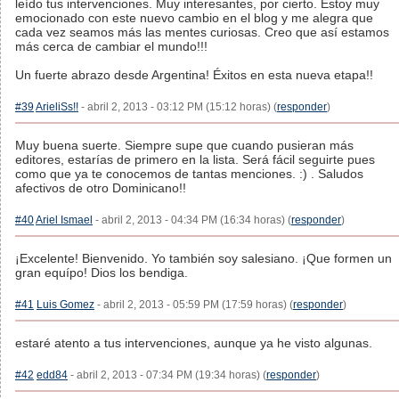
leído tus intervenciones. Muy interesantes, por cierto. Estoy muy
emocionado con este nuevo cambio en el blog y me alegra que
cada vez seamos más las mentes curiosas. Creo que así estamos
más cerca de cambiar el mundo!!!
Un fuerte abrazo desde Argentina! Éxitos en esta nueva etapa!!
#39
ArieliSs!!
- abril 2, 2013 - 03:12 PM (15:12 horas) (
responder
)
Muy buena suerte. Siempre supe que cuando pusieran más
editores, estarías de primero en la lista. Será fácil seguirte pues
como que ya te conocemos de tantas menciones. :) . Saludos
afectivos de otro Dominicano!!
#40
Ariel Ismael
- abril 2, 2013 - 04:34 PM (16:34 horas) (
responder
)
¡Excelente! Bienvenido. Yo también soy salesiano. ¡Que formen un
gran equípo! Dios los bendiga.
#41
Luis Gomez
- abril 2, 2013 - 05:59 PM (17:59 horas) (
responder
)
estaré atento a tus intervenciones, aunque ya he visto algunas.
#42
edd84
- abril 2, 2013 - 07:34 PM (19:34 horas) (
responder
)