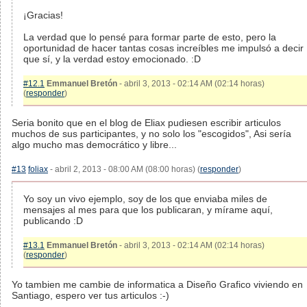
¡Gracias!
La verdad que lo pensé para formar parte de esto, pero la
oportunidad de hacer tantas cosas increíbles me impulsó a decir
que sí, y la verdad estoy emocionado. :D
#12.1
Emmanuel Bretón
- abril 3, 2013 - 02:14 AM (02:14 horas)
(
responder
)
Seria bonito que en el blog de Eliax pudiesen escribir articulos
muchos de sus participantes, y no solo los "escogidos", Asi sería
algo mucho mas democrático y libre...
#13
foliax
- abril 2, 2013 - 08:00 AM (08:00 horas) (
responder
)
Yo soy un vivo ejemplo, soy de los que enviaba miles de
mensajes al mes para que los publicaran, y mírame aquí,
publicando :D
#13.1
Emmanuel Bretón
- abril 3, 2013 - 02:14 AM (02:14 horas)
(
responder
)
Yo tambien me cambie de informatica a Diseño Grafico viviendo en
Santiago, espero ver tus articulos :-)