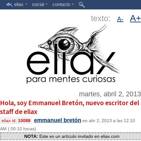
eliax
social
contacto
A+
texto:
A-
martes, abril 2, 2013
Hola, soy Emmanuel Bretón, nuevo escritor del
staff de eliax
emmanuel bretón
eliax id:
10088
en abr 2, 2013 a las 12:10
AM ( 00:10 horas)
NOTA:
Este es un artículo invitado en eliax.com