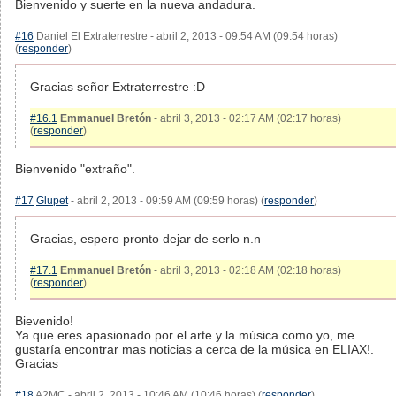
Bienvenido y suerte en la nueva andadura.
#16
Daniel El Extraterrestre - abril 2, 2013 - 09:54 AM (09:54 horas)
(
responder
)
Gracias señor Extraterrestre :D
#16.1
Emmanuel Bretón
- abril 3, 2013 - 02:17 AM (02:17 horas)
(
responder
)
Bienvenido "extraño".
#17
Glupet
- abril 2, 2013 - 09:59 AM (09:59 horas) (
responder
)
Gracias, espero pronto dejar de serlo n.n
#17.1
Emmanuel Bretón
- abril 3, 2013 - 02:18 AM (02:18 horas)
(
responder
)
Bievenido!
Ya que eres apasionado por el arte y la música como yo, me
gustaría encontrar mas noticias a cerca de la música en ELIAX!.
Gracias
#18
A2MC - abril 2, 2013 - 10:46 AM (10:46 horas) (
responder
)