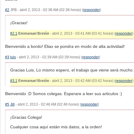
#2
JPB - abril 2, 2013 - 02:38 AM (02:38 horas) (
responder
)
¡Gracias!
#2.1
Emmanuel Bretón
- abril 2, 2013 - 03:41 AM (03:41 horas) (
responder
)
Bienvenido a bordo! Eliax se pondra en modo de alta actividad!
#3
luis
- abril 2, 2013 - 02:39 AM (02:39 horas) (
responder
)
Gracias Luis, Lo mismo espero, el trabajo que viene será mucho.
#3.1
Emmanuel Bretón
- abril 2, 2013 - 03:42 AM (03:42 horas) (
responder
)
Bienvenido :D Somos colegas. Esperare a leer sus articulos :)
#5
Jill
- abril 2, 2013 - 02:46 AM (02:46 horas) (
responder
)
¡Gracias Colega!
Cualquier cosa aquí están mis datos, a la orden!