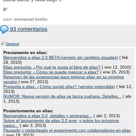
B²
autor:
emmanuel bretón
83 comentarios
General
Previamente en eliax:
Bienvenidos a eliax 2.0 BETA (versión sin cambios visuales)
( feb
28, 2010)
Eliax pregunta: ¿Por qué te gusta el blog de eliax?
( nov 12, 2010)
Eliax pregunta: ¿Cómo se puede mejorar a eliax?
( ene 25, 2013)
Resumen de las sugerencias para mejorar eliax en su próxima
versión
( ene 27, 2013)
Pregunta a eliax: ¿Cómo surgió eliax? (versión extendida)
( feb 12,
2013)
RUMOR: Nueva versión de eliax se lanza mañana. Detalles...
( abr
1, 2013)
Posteriormente en eliax:
Bienvenidos a eliax 3.0, detalles y sorpresas...
( abr 2, 2013)
Sobre el lanzamiento de eliax 3.0 ayer, y sobre los próximos
pasos...
( abr 3, 2013)
Pausado y replanteado el experimento con colaboradores en eliax
( may 18, 2013)