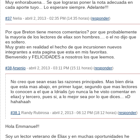
Muy enhorabuena... Se que lograras poner la nota adecuada en
cada aporte tuyo... Lo esperare siempre. Adelante!!!
#37
Nelia - abril 2, 2013 - 02:35 PM (14:35 horas) (
responder
)
Por que Breton tiene menos comentarios? por que probablemente
la mayoria de los lectores de eliax son hombres.... o el no dijo que
es soltero.
Muy grato en realidad el hecho de que incursionen nuevos
integrantes a esta pagina que esta en mis favoritas.
Bienvenido y FELICIDADES a nosotros los que leemos.
#38
Arsenio
- abril 2, 2013 - 03:11 PM (15:11 horas) (
responder
)
No creo que sean esas las razones principales. Mas bien diria
que esta mas abajo, en primer lugar, segundo que mas lectores
lo conocen a el que a Idrialis (yo nunca la he visto comentar en
eliax) y tercero, pues si, a lo mejor sea por lo que dices... xD
hahahaah
#38.1
Randy Rubirosa - abril 2, 2013 - 06:12 PM (18:12 horas) (
responder
)
Hola Emmanuel!!
Soy un lector veterano de Eliax y en muchas oportunidades he