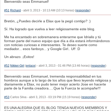
Bienvenido seas Emmanuel!
#51
Richard
- abril 3, 2013 - 10:13 AM (10:13 horas) (
responder
)
Bretón, ¿Puedes decirle a Eliax que la pegó contigo? :)
Sí. Ha logrado que vuelva a leer religiosamente este blog.
Me ha encantado en sobremanera enterarme que Idrialis y tú
forman parte del nuevo equipo que día a día estará informándonos
con noticias curiosas e interesantes. Te deseo suerte como
mediador... esos fanboys... y Google Girl.. Uf! :D
Un abrazo. ¡Exitos!
#52
Nikkei-Girl
(
enlace
) - abril 3, 2013 - 01:46 PM (13:46 horas) (
responder
)
Bienvenido seas Emmanuel, tremenda responsabilidad en tus
hombros aunque a lo largo de los años que llevo leyendo religiosa y
diariamente a Eliax, no pudo tener mejor acierto Jose en hacerte
parte de la Familia creadora.....Que la Fuerza te acompañe!!!
#53
Carlos Silva - abril 3, 2013 - 03:19 PM (15:19 horas) (
responder
)
ES UNA ALEGRIA QUE EL BLOG TENGA NUEVOS MIEMBROS Y