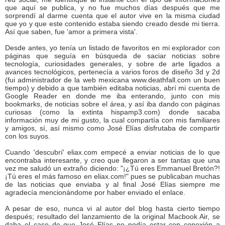
que aquí se publica, y no fue muchos días después que me
sorprendí al darme cuenta que el autor vive en la misma ciudad
que yo y que este contenido estaba siendo creado desde mi tierra.
Así que saben, fue 'amor a primera vista'.
Desde antes, yo tenía un listado de favoritos en mi explorador con
páginas que seguía en búsqueda de saciar noticias sobre
tecnología, curiosidades generales, y sobre de arte ligados a
avances tecnológicos, pertenecía a varios foros de diseño 3d y 2d
(fui administrador de la web mexicana www.deathfall.com un buen
tiempo) y debido a que también editaba noticias, abrí mi cuenta de
Google Reader en donde me iba enterando, junto con mis
bookmarks, de noticias sobre el área, y así iba dando con páginas
curiosas (como la extinta hispamp3.com) donde sacaba
información muy de mi gusto, la cual compartía con mis familiares
y amigos, sí, así mismo como José Elías disfrutaba de compartir
con los suyos.
Cuando 'descubrí' eliax.com empecé a enviar noticias de lo que
encontraba interesante, y creo que llegaron a ser tantas que una
vez me saludó un extraño diciendo: "¡¿Tú eres Emmanuel Bretón?!
¡Tú eres el más famoso en eliax.com!" pues se publicaban muchas
de las noticias que enviaba y al final José Elías siempre me
agradecía mencionándome por haber enviado el enlace.
A pesar de eso, nunca vi al autor del blog hasta cierto tiempo
después; resultado del lanzamiento de la original Macbook Air, se
daba el caso de que José Elías no podía estar con conexión a