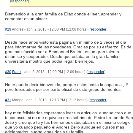
(
responder
)
Bienvenido a la gran familia de Eliax donde el leer, aprender y
comentar es un placer.
#29
Andres - abril 2, 2013 - 12:08 PM (12:08 horas) (
responder
)
Desde hace años visito esta página un mínimo de 2 veces al día
para informarme de las novedades. Gracias por su esfuerzo. Es de
gran satisfacción ver a Emmanuel Bretón; es un gran talento:
dinámico y cooperador. Desde que estaba en la gran familia
universitaria mostró que podía llegar bien lejos.
#30
Frank
- abril 2, 2013 - 12:09 PM (12:09 horas) (
responder
)
No te puedo decir bienvenido, porque estas hasta la sopa aca ;-P.
pero felicidades por ser parte oficial de este grupo de mentes.
#31
Manpe - abril 2, 2013 - 12:13 PM (12:13 horas) (
responder
)
hey men felisidades esperamos leer tus articulos. aunque creo que
te conosco, si no me equivoco eres sobrino de Pedro breton de San
Jose y creo que tu y tus hermanos estudiaban en el mismo colegio
que yo cuando pequeño el Andres Bello aunque en cursos mas
adelantados. suerte y saludos a tu familia.