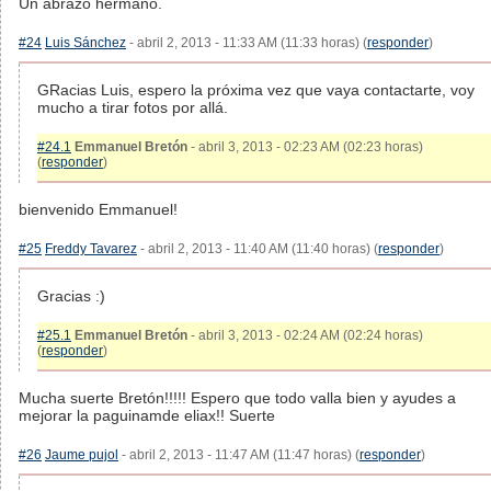
Un abrazo hermano.
#24
Luis Sánchez
- abril 2, 2013 - 11:33 AM (11:33 horas) (
responder
)
GRacias Luis, espero la próxima vez que vaya contactarte, voy
mucho a tirar fotos por allá.
#24.1
Emmanuel Bretón
- abril 3, 2013 - 02:23 AM (02:23 horas)
(
responder
)
bienvenido Emmanuel!
#25
Freddy Tavarez
- abril 2, 2013 - 11:40 AM (11:40 horas) (
responder
)
Gracias :)
#25.1
Emmanuel Bretón
- abril 3, 2013 - 02:24 AM (02:24 horas)
(
responder
)
Mucha suerte Bretón!!!!! Espero que todo valla bien y ayudes a
mejorar la paguinamde eliax!! Suerte
#26
Jaume pujol
- abril 2, 2013 - 11:47 AM (11:47 horas) (
responder
)