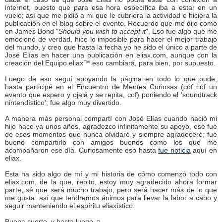
internet, puesto que para esa hora específica iba a estar en un
vuelo; así que me pidió a mi que le cubriera la actividad e hiciera la
publicación en el blog sobre el evento. Recuerdo que me dijo como
en James Bond "
Should you wish to accept it
", Eso fue algo que me
emocionó de verdad, hice lo imposible para hacer el mejor trabajo
del mundo, y creo que hasta la fecha yo he sido el único a parte de
José Elías en hacer una publicación en eliax.com, aunque con la
creación del Equipo eliax™ eso cambiará, para bien, por supuesto.
Luego de eso seguí apoyando la página en todo lo que pude,
hasta participé en el Encuentro de Mentes Curiosas (cof cof un
evento que espero y ojalá y se repita, cof) poniendo el 'soundtrack
nintendístico'; fue algo muy divertido.
A manera más personal compartí con José Elías cuando nació mi
hijo hace ya unos años, agradezco infinitamente su apoyo, ese fue
de esos momentos que nunca olvidaré y siempre agradeceré; fue
bueno compartirlo con amigos buenos como los que me
acompañaron ese día. Curiosamente eso hasta
fue noticia
aquí en
eliax.
Esta ha sido algo de mí y mi historia de cómo comenzó todo con
eliax.com, de la que, repito, estoy muy agradecido ahora formar
parte, sé que será mucho trabajo, pero será hacer más de lo que
me gusta. así que tendremos ánimos para llevar la labor a cabo y
seguir manteniendo el espíritu eliaxístico.
Buena suerte, y hasta luego ♫.