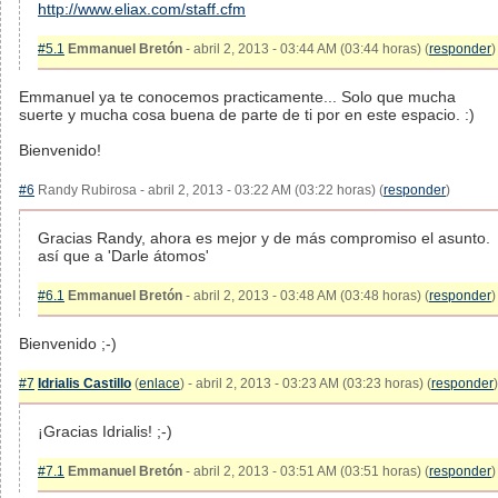
http://www.eliax.com/staff.cfm
#5.1
Emmanuel Bretón
- abril 2, 2013 - 03:44 AM (03:44 horas) (
responder
)
Emmanuel ya te conocemos practicamente... Solo que mucha
suerte y mucha cosa buena de parte de ti por en este espacio. :)
Bienvenido!
#6
Randy Rubirosa - abril 2, 2013 - 03:22 AM (03:22 horas) (
responder
)
Gracias Randy, ahora es mejor y de más compromiso el asunto.
así que a 'Darle átomos'
#6.1
Emmanuel Bretón
- abril 2, 2013 - 03:48 AM (03:48 horas) (
responder
)
Bienvenido ;-)
#7
Idrialis Castillo
(
enlace
) - abril 2, 2013 - 03:23 AM (03:23 horas) (
responder
)
¡Gracias Idrialis! ;-)
#7.1
Emmanuel Bretón
- abril 2, 2013 - 03:51 AM (03:51 horas) (
responder
)