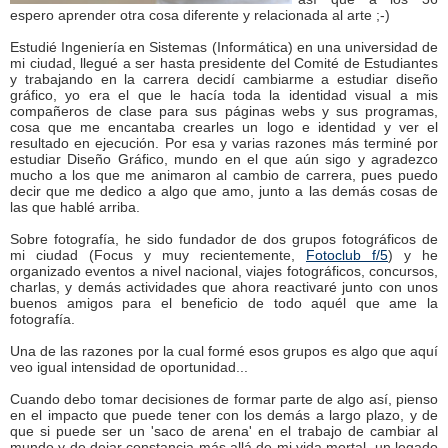
espero aprender otra cosa diferente y relacionada al arte ;-)
Estudié Ingeniería en Sistemas (Informática) en una universidad de
mi ciudad, llegué a ser hasta presidente del Comité de Estudiantes
y trabajando en la carrera decidí cambiarme a estudiar diseño
gráfico, yo era el que le hacía toda la identidad visual a mis
compañeros de clase para sus páginas webs y sus programas,
cosa que me encantaba crearles un logo e identidad y ver el
resultado en ejecución. Por esa y varias razones más terminé por
estudiar Diseño Gráfico, mundo en el que aún sigo y agradezco
mucho a los que me animaron al cambio de carrera, pues puedo
decir que me dedico a algo que amo, junto a las demás cosas de
las que hablé arriba.
Sobre fotografía, he sido fundador de dos grupos fotográficos de
mi ciudad (Focus y muy recientemente,
Fotoclub f/5
) y he
organizado eventos a nivel nacional, viajes fotográficos, concursos,
charlas, y demás actividades que ahora reactivaré junto con unos
buenos amigos para el beneficio de todo aquél que ame la
fotografía.
Una de las razones por la cual formé esos grupos es algo que aquí
veo igual intensidad de oportunidad...
Cuando debo tomar decisiones de formar parte de algo así, pienso
en el impacto que puede tener con los demás a largo plazo, y de
que si puede ser un 'saco de arena' en el trabajo de cambiar al
mundo y de dejar constancia más allá de mi vida mortal, un legado