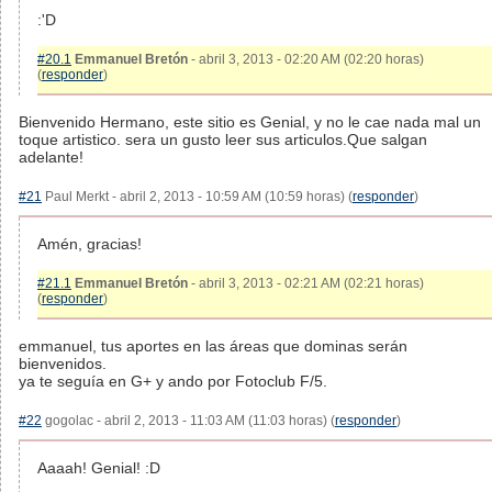
:'D
#20.1
Emmanuel Bretón
- abril 3, 2013 - 02:20 AM (02:20 horas)
(
responder
)
Bienvenido Hermano, este sitio es Genial, y no le cae nada mal un
toque artistico. sera un gusto leer sus articulos.Que salgan
adelante!
#21
Paul Merkt - abril 2, 2013 - 10:59 AM (10:59 horas) (
responder
)
Amén, gracias!
#21.1
Emmanuel Bretón
- abril 3, 2013 - 02:21 AM (02:21 horas)
(
responder
)
emmanuel, tus aportes en las áreas que dominas serán
bienvenidos.
ya te seguía en G+ y ando por Fotoclub F/5.
#22
gogolac - abril 2, 2013 - 11:03 AM (11:03 horas) (
responder
)
Aaaah! Genial! :D