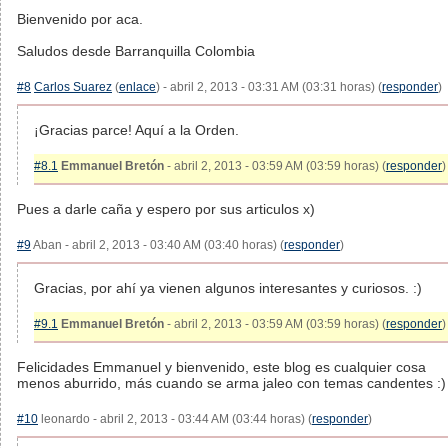
Bienvenido por aca.
Saludos desde Barranquilla Colombia
#8
Carlos Suarez
(
enlace
) - abril 2, 2013 - 03:31 AM (03:31 horas) (
responder
)
¡Gracias parce! Aquí a la Orden.
#8.1
Emmanuel Bretón
- abril 2, 2013 - 03:59 AM (03:59 horas) (
responder
)
Pues a darle caña y espero por sus articulos x)
#9
Aban - abril 2, 2013 - 03:40 AM (03:40 horas) (
responder
)
Gracias, por ahí ya vienen algunos interesantes y curiosos. :)
#9.1
Emmanuel Bretón
- abril 2, 2013 - 03:59 AM (03:59 horas) (
responder
)
Felicidades Emmanuel y bienvenido, este blog es cualquier cosa
menos aburrido, más cuando se arma jaleo con temas candentes :)
#10
leonardo - abril 2, 2013 - 03:44 AM (03:44 horas) (
responder
)