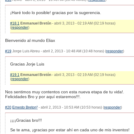
¡Haré todo lo posible! gracias por la sugerencia.
#18.1
Emmanuel Bretón
- abril 3, 2013 - 02:19 AM (02:19 horas)
(
responder
)
Bienvenido al mundo Eliax
#19
Jorge Luis Abreu - abril 2, 2013 - 10:48 AM (10:48 horas) (
responder
)
Gracias Jorje Luis
#19.1
Emmanuel Bretón
- abril 3, 2013 - 02:19 AM (02:19 horas)
(
responder
)
Nos sentimos muy contentos con esta nueva etapa de tu vida!.
Felicidades Bro y por aquí estaremos!!!.
#20
Ernesto Breton²
- abril 2, 2013 - 10:53 AM (10:53 horas) (
responder
)
¡¡¡¡Gracias bro!!!
Se te ama, ¡gracias por estar ahí en cada uno de mis inventos!