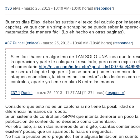
#36
elvis - marzo 25, 2013 - 10:40 AM (10:40 horas) (
responder
)
Buenos dias Eliax, deberías sustituir el texto del calculo por imágen
capcha), ya que con un simple scrapping se puede saber la operac
matematica de manera fácil (Lo eh hecho en otras paginas).
#37
Puntiel
(
enlace
) - marzo 25, 2013 - 10:46 AM (10:46 horas) (
responder
)
Si es facil hacer un algoritmo de TAN SOLO UNA linea que te res
la operacion y parte te coloque el resultado, pero como explico el
el comentario
http://eliax.com/index.cfm?post_id=10079#c84998
por ser un blog de bajo perfil (no se porque) no esta en mira de
ataques especificos, la idea es no "molestar" a los lectores con e
controles, aparte ya tiene un plan B entre las manos
#37.1
Daniel
- marzo 25, 2013 - 11:37 AM (11:37 horas) (
responder
)
Considero que ésto no es un captcha si no tiene la posibilidad de
diferenciar humanos de robots.
Sí un sistema de control anti-SPAM que intenta demorar un poco la
publicación de contenido no deseado como comentario.
Por otro lado, si son dos números de un dígito, cuantas combinacio
existen? pocas, que un spambot lo hará en segundos.
No hice la prueba pero pregunto: Tiene alguna limitación en cuanto 