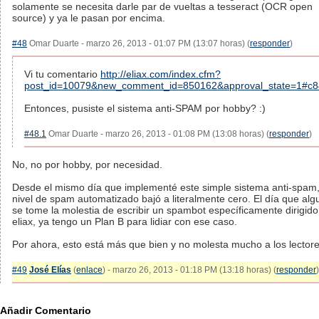
solamente se necesita darle par de vueltas a tesseract (OCR open
source) y ya le pasan por encima.
#48
Omar Duarte - marzo 26, 2013 - 01:07 PM (13:07 horas) (
responder
)
Vi tu comentario
http://eliax.com/index.cfm?
post_id=10079&new_comment_id=850162&approval_state=1#c
Entonces, pusiste el sistema anti-SPAM por hobby? :)
#48.1
Omar Duarte - marzo 26, 2013 - 01:08 PM (13:08 horas) (
responder
)
No, no por hobby, por necesidad.
Desde el mismo día que implementé este simple sistema anti-spam,
nivel de spam automatizado bajó a literalmente cero. El día que alg
se tome la molestia de escribir un spambot específicamente dirigido
eliax, ya tengo un Plan B para lidiar con ese caso.
Por ahora, esto está más que bien y no molesta mucho a los lectore
#49
José Elías
(
enlace
) - marzo 26, 2013 - 01:18 PM (13:18 horas) (
responder
)
Añadir Comentario