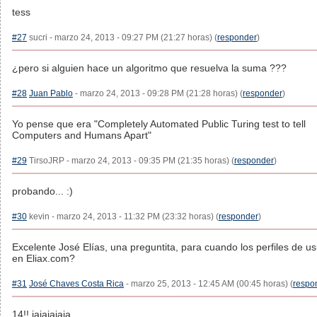
tess
#27
sucri - marzo 24, 2013 - 09:27 PM (21:27 horas) (
responder
)
¿pero si alguien hace un algoritmo que resuelva la suma ???
#28
Juan Pablo
- marzo 24, 2013 - 09:28 PM (21:28 horas) (
responder
)
Yo pense que era "Completely Automated Public Turing test to tell
Computers and Humans Apart"
#29
TirsoJRP - marzo 24, 2013 - 09:35 PM (21:35 horas) (
responder
)
probando... :)
#30
kevin - marzo 24, 2013 - 11:32 PM (23:32 horas) (
responder
)
Excelente José Elías, una preguntita, para cuando los perfiles de us
en Eliax.com?
#31
José Chaves Costa Rica
- marzo 25, 2013 - 12:45 AM (00:45 horas) (
respo
14!! jajajajaja