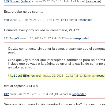
#39
Gustavo
(
enlace
) - marzo 25, 2013 - 11:41 AM (11:41 horas) (
responder
)
Esta prueba no es spam...
#40
varilla120 - marzo 25, 2013 - 12:14 PM (12:14 horas) (
responder
)
Comenté ayer y hoy no veo mi comentario, WTF?!
#41
JorgeD
- marzo 25, 2013 - 01:37 PM (13:37 horas) (
responder
)
Quizás comentaste sin poner la suma, y asumiste que el comenta
pasó.
Creo que voy a tener que interceptar el formulario para no permit
incluso que se vaya a la página de error si la casilla de suma no 
un valor adentro...
#41.1
José Elías
(
enlace
) - marzo 25, 2013 - 01:42 PM (13:42 horas) (
respo
test al captcha 4+4 = 8
#42
omar - marzo 25, 2013 - 01:54 PM (13:54 horas) (
responder
)
Sera que sigo baneado, sin importar lo que escriba?. Esta es una 