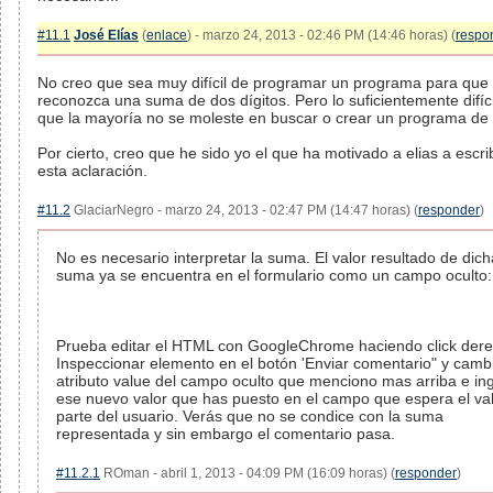
#11.1
José Elías
(
enlace
) - marzo 24, 2013 - 02:46 PM (14:46 horas) (
respo
No creo que sea muy difícil de programar un programa para que
reconozca una suma de dos dígitos. Pero lo suficientemente difíci
que la mayoría no se moleste en buscar o crear un programa de
Por cierto, creo que he sido yo el que ha motivado a elias a escrib
esta aclaración.
#11.2
GlaciarNegro - marzo 24, 2013 - 02:47 PM (14:47 horas) (
responder
)
No es necesario interpretar la suma. El valor resultado de dich
suma ya se encuentra en el formulario como un campo oculto:
Prueba editar el HTML con GoogleChrome haciendo click dere
Inspeccionar elemento en el botón 'Enviar comentario" y cambi
atributo value del campo oculto que menciono mas arriba e in
ese nuevo valor que has puesto en el campo que espera el val
parte del usuario. Verás que no se condice con la suma
representada y sin embargo el comentario pasa.
#11.2.1
ROman - abril 1, 2013 - 04:09 PM (16:09 horas) (
responder
)