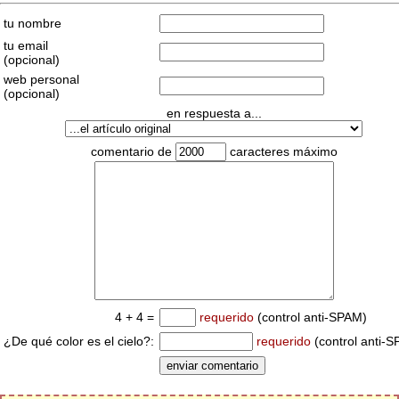
tu nombre
tu email
(opcional)
web personal
(opcional)
en respuesta a...
comentario de
caracteres máximo
4 + 4 =
requerido
(control anti-SPAM)
¿De qué color es el cielo?:
requerido
(control anti-