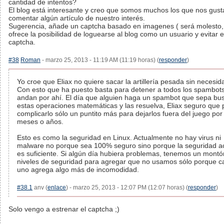
cantidad de intentos?
El blog está interesante y creo que somos muchos los que nos gust
comentar algún artículo de nuestro interés.
Sugerencia, añade un captcha basado en imagenes ( será molesto, 
ofrece la posibilidad de loguearse al blog como un usuario y evitar e
captcha.
#38
Roman
- marzo 25, 2013 - 11:19 AM (11:19 horas) (
responder
)
Yo croe que Eliax no quiere sacar la artillería pesada sin necesid
Con esto que ha puesto basta para detener a todos los spambot
andan por ahí. El día que alguien haga un spambot que sepa bu
estas operaciones matemáticas y las resuelva, Eliax seguro que
complicarlo sólo un puntito más para dejarlos fuera del juego por
meses o años.
Esto es como la seguridad en Linux. Actualmente no hay virus ni
malware no porque sea 100% seguro sino porque la seguridad ac
es suficiente. Si algún día hubiera problemas, tenemos un montó
niveles de seguridad para agregar que no usamos sólo porque c
uno agrega algo más de incomodidad.
#38.1
anv (
enlace
) - marzo 25, 2013 - 12:07 PM (12:07 horas) (
responder
)
Solo vengo a estrenar el captcha ;)