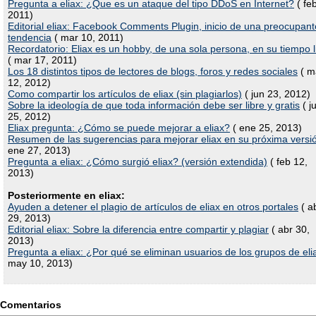
Pregunta a eliax: ¿Que es un ataque del tipo DDoS en Internet?
( fe
2011)
Editorial eliax: Facebook Comments Plugin, inicio de una preocupant
tendencia
( mar 10, 2011)
Recordatorio: Eliax es un hobby, de una sola persona, en su tiempo l
( mar 17, 2011)
Los 18 distintos tipos de lectores de blogs, foros y redes sociales
( m
12, 2012)
Como compartir los artículos de eliax (sin plagiarlos)
( jun 23, 2012)
Sobre la ideología de que toda información debe ser libre y gratis
( j
25, 2012)
Eliax pregunta: ¿Cómo se puede mejorar a eliax?
( ene 25, 2013)
Resumen de las sugerencias para mejorar eliax en su próxima versi
ene 27, 2013)
Pregunta a eliax: ¿Cómo surgió eliax? (versión extendida)
( feb 12,
2013)
Posteriormente en eliax:
Ayuden a detener el plagio de artículos de eliax en otros portales
( a
29, 2013)
Editorial eliax: Sobre la diferencia entre compartir y plagiar
( abr 30,
2013)
Pregunta a eliax: ¿Por qué se eliminan usuarios de los grupos de eli
may 10, 2013)
Comentarios