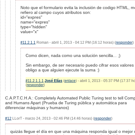
Noto que el formulario evita la inclusión de codigo HTML, m
refiero al campo cuyos atributos son:
id="expres"
name="expres"
type="hidden"
value="x"
#11.2.1.1
Roman - abril 1, 2013 - 04:12 PM (16:12 horas) (
responder
)
Como dicen, nada como una solución sencilla... ;)
Sin embargo, de ser necesario puedo cifrar esos valores 
obligo a que alguien ejecute la suma :)
#11.2.1.1.1
José Elías
(
enlace
) - abril 1, 2013 - 05:37 PM (17:37 h
(
responder
)
C.A.P.T.C.H.A.: Completely Automated Public Turing test to tell Com
and Humans Apart (Prueba de Turing pública y automática para
diferenciar máquinas y humanos)
#12
LLorT - marzo 24, 2013 - 02:46 PM (14:46 horas) (
responder
)
quizás llegue el día en que una máquina responda igual o mejor 