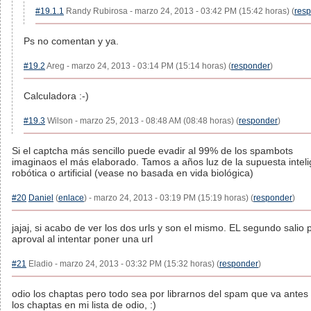
#19.1.1
Randy Rubirosa - marzo 24, 2013 - 03:42 PM (15:42 horas) (
res
Ps no comentan y ya.
#19.2
Areg - marzo 24, 2013 - 03:14 PM (15:14 horas) (
responder
)
Calculadora :-)
#19.3
Wilson - marzo 25, 2013 - 08:48 AM (08:48 horas) (
responder
)
Si el captcha más sencillo puede evadir al 99% de los spambots
imaginaos el más elaborado. Tamos a años luz de la supuesta inteli
robótica o artificial (vease no basada en vida biológica)
#20
Daniel
(
enlace
) - marzo 24, 2013 - 03:19 PM (15:19 horas) (
responder
)
jajaj, si acabo de ver los dos urls y son el mismo. EL segundo salio p
aproval al intentar poner una url
#21
Eladio - marzo 24, 2013 - 03:32 PM (15:32 horas) (
responder
)
odio los chaptas pero todo sea por librarnos del spam que va antes
los chaptas en mi lista de odio, :)