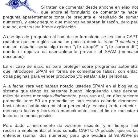
Si tratan de comentar desde anoche en eliax no
que ahora el formulario de comentar te hace
pregunta aparentemente tonta (te pregunta el resultado de suma
números), y estoy seguro que muchos ya sabrán la razón, pero par
que no, acá va una breve explicación...
A ese tipo de preguntas al final de un formulario se les llama CA
(palabra que en inglés suena un poco a decir la frase "
I catched 
que en español sería algo como "¡Te atrapé!" o "¡Te sorprendí!"
donde el objetivo es esencialmente prevenir el SPAM (mensaje
deseados).
En el caso de eliax, es para proteger sobre programas automati
que introducen SPAM en forma de comentarios falsos, con enla
otras páginas para vender productos y/o estafar a las personas.
A la fecha, rara vez habían notado ustedes SPAM en el blog ya q
sistema que tengo es bastante bueno, bloqueando unas decena
miles de estos mensajes
diariamente
, pero aun así, en días recient
promedio unos 50 en promedio se han estado colando diariamen
hasta ahora había sido mi labor personal (y tediosa) la de detectar
mensajes falsos y borrarlos manualmente, con el fin de molestar 
lectores lo menos posible.
Pero dado al incremento de volumen reciente, y mi tiempo limi
recurrí a implementar el más sencillo CAPTCHA posible, que es fác
entender (sumar dos números) pero que evadirá al 99.999% de