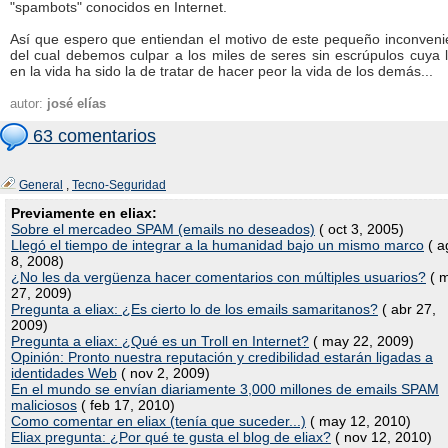
"spambots" conocidos en Internet.
Así que espero que entiendan el motivo de este pequeño inconveni
del cual debemos culpar a los miles de seres sin escrúpulos cuya 
en la vida ha sido la de tratar de hacer peor la vida de los demás...
autor:
josé elías
63 comentarios
General
,
Tecno-Seguridad
Previamente en eliax:
Sobre el mercadeo SPAM (emails no deseados)
( oct 3, 2005)
Llegó el tiempo de integrar a la humanidad bajo un mismo marco
( a
8, 2008)
¿No les da vergüenza hacer comentarios con múltiples usuarios?
( 
27, 2009)
Pregunta a eliax: ¿Es cierto lo de los emails samaritanos?
( abr 27,
2009)
Pregunta a eliax: ¿Qué es un Troll en Internet?
( may 22, 2009)
Opinión: Pronto nuestra reputación y credibilidad estarán ligadas a
identidades Web
( nov 2, 2009)
En el mundo se envían diariamente 3,000 millones de emails SPAM
maliciosos
( feb 17, 2010)
Como comentar en eliax (tenía que suceder...)
( may 12, 2010)
Eliax pregunta: ¿Por qué te gusta el blog de eliax?
( nov 12, 2010)