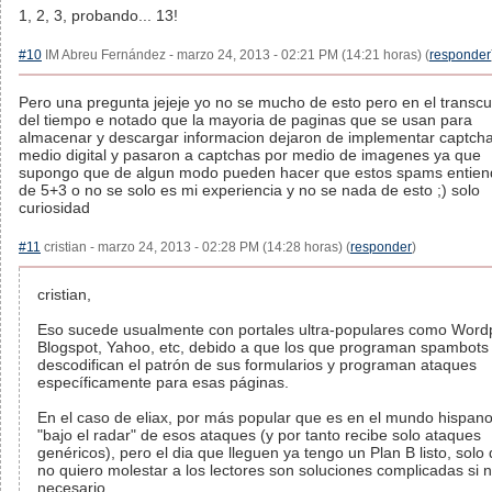
1, 2, 3, probando... 13!
#10
IM Abreu Fernández - marzo 24, 2013 - 02:21 PM (14:21 horas) (
responder
Pero una pregunta jejeje yo no se mucho de esto pero en el transc
del tiempo e notado que la mayoria de paginas que se usan para
almacenar y descargar informacion dejaron de implementar captch
medio digital y pasaron a captchas por medio de imagenes ya que
supongo que de algun modo pueden hacer que estos spams entien
de 5+3 o no se solo es mi experiencia y no se nada de esto ;) solo
curiosidad
#11
cristian - marzo 24, 2013 - 02:28 PM (14:28 horas) (
responder
)
cristian,
Eso sucede usualmente con portales ultra-populares como Word
Blogspot, Yahoo, etc, debido a que los que programan spambots
descodifican el patrón de sus formularios y programan ataques
específicamente para esas páginas.
En el caso de eliax, por más popular que es en el mundo hispano
"bajo el radar" de esos ataques (y por tanto recibe solo ataques
genéricos), pero el dia que lleguen ya tengo un Plan B listo, solo
no quiero molestar a los lectores son soluciones complicadas si 
necesario...