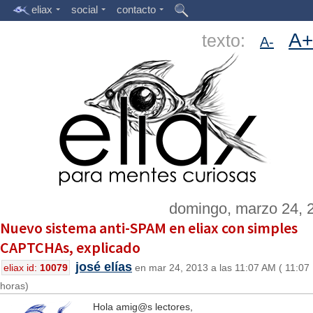
eliax
social
contacto
A+
texto:
A-
domingo, marzo 24, 
Nuevo sistema anti-SPAM en eliax con simples
CAPTCHAs, explicado
josé elías
eliax id:
10079
en mar 24, 2013 a las 11:07 AM ( 11:07
horas)
Hola amig@s lectores,