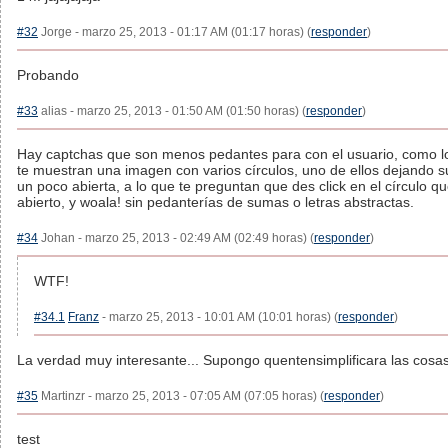
#32
Jorge - marzo 25, 2013 - 01:17 AM (01:17 horas) (
responder
)
Probando
#33
alias - marzo 25, 2013 - 01:50 AM (01:50 horas) (
responder
)
Hay captchas que son menos pedantes para con el usuario, como l
te muestran una imagen con varios círculos, uno de ellos dejando s
un poco abierta, a lo que te preguntan que des click en el círculo q
abierto, y woala! sin pedanterías de sumas o letras abstractas.
#34
Johan - marzo 25, 2013 - 02:49 AM (02:49 horas) (
responder
)
WTF!
#34.1
Franz
- marzo 25, 2013 - 10:01 AM (10:01 horas) (
responder
)
La verdad muy interesante... Supongo quentensimplificara las cosa
#35
Martinzr - marzo 25, 2013 - 07:05 AM (07:05 horas) (
responder
)
test