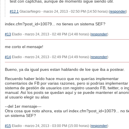
test con captchas, aunque de momento sigue siendo útil.
#12.1
GlaciarNegro - marzo 24, 2013 - 02:50 PM (14:50 horas) (
responder
)
index.cfm?post_id=10079... no tienes un sistema SEF?
#13
Eladio - marzo 24, 2013 - 02:48 PM (14:48 horas) (
responder
)
me corto el mensaje!
#14
Eladio - marzo 24, 2013 - 02:49 PM (14:49 horas) (
responder
)
Bueno, ya da igual pues estan hablando de loe que iba a postear.
Recuerdo haber leído hace muco que no querías implementar
comentarios de FB por varias razones, pero si podrías implementar
sistema de gestión de usuarios con registro usando FB, twitter, o in
manual. Así los posts se quedan aquí y se puede mantener el anon
al usuario elegir su alias
--del 1er mensaje---
Otra cosa que noto ahora, esta url index.cfm?post_id=10079... no t
un sistema SEF?
#15
Eladio - marzo 24, 2013 - 03:00 PM (15:00 horas) (
responder
)