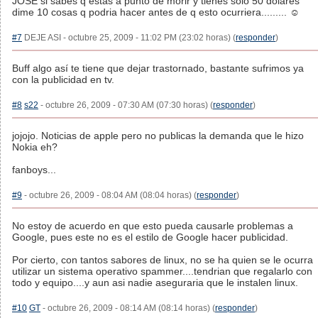
JOSE si sabes q estas a punto de morir y tienes solo 50 dolares
dime 10 cosas q podria hacer antes de q esto ocurriera......... ☺
#7
DEJE ASI - octubre 25, 2009 - 11:02 PM (23:02 horas) (
responder
)
Buff algo así te tiene que dejar trastornado, bastante sufrimos ya
con la publicidad en tv.
#8
s22
- octubre 26, 2009 - 07:30 AM (07:30 horas) (
responder
)
jojojo. Noticias de apple pero no publicas la demanda que le hizo
Nokia eh?
fanboys...
#9
- octubre 26, 2009 - 08:04 AM (08:04 horas) (
responder
)
No estoy de acuerdo en que esto pueda causarle problemas a
Google, pues este no es el estilo de Google hacer publicidad.
Por cierto, con tantos sabores de linux, no se ha quien se le ocurra
utilizar un sistema operativo spammer....tendrian que regalarlo con
todo y equipo....y aun asi nadie aseguraria que le instalen linux.
#10
GT
- octubre 26, 2009 - 08:14 AM (08:14 horas) (
responder
)