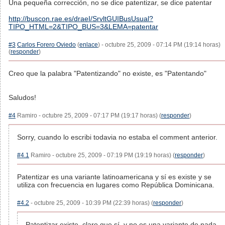
Una pequeña corrección, no se dice patentizar, se dice patentar
http://buscon.rae.es/draeI/SrvltGUIBusUsual?
TIPO_HTML=2&TIPO_BUS=3&LEMA=patentar
#3
Carlos Forero Oviedo
(
enlace
) - octubre 25, 2009 - 07:14 PM (19:14 horas)
(
responder
)
Creo que la palabra "Patentizando" no existe, es "Patentando"
Saludos!
#4
Ramiro - octubre 25, 2009 - 07:17 PM (19:17 horas) (
responder
)
Sorry, cuando lo escribi todavia no estaba el comment anterior.
#4.1
Ramiro - octubre 25, 2009 - 07:19 PM (19:19 horas) (
responder
)
Patentizar es una variante latinoamericana y sí es existe y se
utiliza con frecuencia en lugares como República Dominicana.
#4.2
- octubre 25, 2009 - 10:39 PM (22:39 horas) (
responder
)
Patentizar existe, claro que sí, y no es una variante de nada.