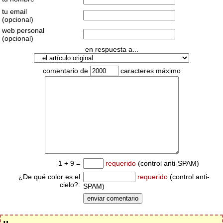
tu email
(opcional)
web personal
(opcional)
en respuesta a...
comentario de
caracteres máximo
1 + 9 =
requerido
(control anti-SPAM)
¿De qué color es el
requerido
(control anti-
cielo?:
SPAM)