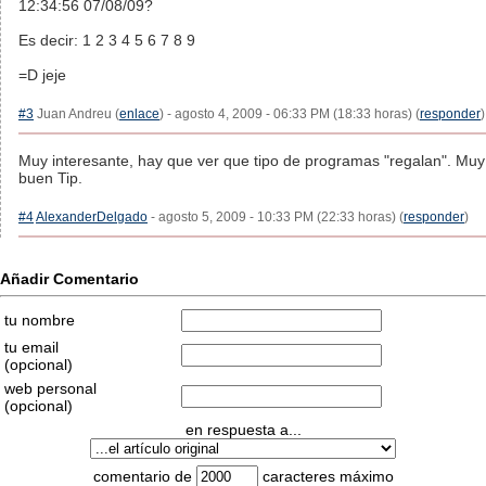
12:34:56 07/08/09?
Es decir: 1 2 3 4 5 6 7 8 9
=D jeje
#3
Juan Andreu (
enlace
) - agosto 4, 2009 - 06:33 PM (18:33 horas) (
responder
)
Muy interesante, hay que ver que tipo de programas "regalan". Muy
buen Tip.
#4
AlexanderDelgado
- agosto 5, 2009 - 10:33 PM (22:33 horas) (
responder
)
Añadir Comentario
tu nombre
tu email
(opcional)
web personal
(opcional)
en respuesta a...
comentario de
caracteres máximo