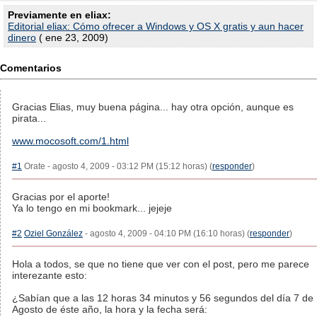
Previamente en eliax:
Editorial eliax: Cómo ofrecer a Windows y OS X gratis y aun hacer
dinero
( ene 23, 2009)
Comentarios
Gracias Elias, muy buena página... hay otra opción, aunque es
pirata...
www.mocosoft.com/1.html
#1
Orate - agosto 4, 2009 - 03:12 PM (15:12 horas) (
responder
)
Gracias por el aporte!
Ya lo tengo en mi bookmark... jejeje
#2
Oziel González
- agosto 4, 2009 - 04:10 PM (16:10 horas) (
responder
)
Hola a todos, se que no tiene que ver con el post, pero me parece
interezante esto:
¿Sabían que a las 12 horas 34 minutos y 56 segundos del día 7 de
Agosto de éste año, la hora y la fecha será: