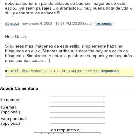
deberias poner un par de enlaces de buenas imagenes de este
estilo... ya sean paisajes... o artefactos... muy buena nota de vdd k
si... y esperare los enlaces !!!!
#1
guzzi
- noviembre 4, 2008 - 10:28 PM (22:28 horas) (
responder
)
Hola Guzzi,
Si quieres mas imágenes de este estilo, simplemente haz una
búsqueda en eliax. Si notas arriba a la derecha hay una cajita de
búsqueda. Simplemente entra la palabra steampunk y conseguirás
unas cuantas cosas... :)
#2
José Elías
- febrero 28, 2010 - 08:15 AM (08:15 horas) (
responder
)
Añadir Comentario
tu nombre
tu email
(opcional)
web personal
(opcional)
en respuesta a...