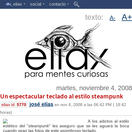
eliax
social
contacto
A+
texto:
A-
martes, noviembre 4, 2008
Un espectacular teclado al estilo steampunk
josé elías
eliax id:
5770
en nov 4, 2008 a las 06:42 PM ( 18:42
horas)
A los adictos al estilo
estético del "
steampunk
" les aseguro que se les aguará la boca
cuando vean las fotos de este asombroso teclado.