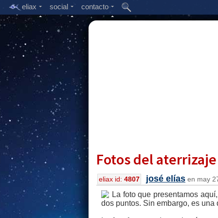
eliax
social
contacto
Fotos del aterrizaj
josé elías
eliax id:
4807
en may 27
La foto que presentamos aquí, 
dos puntos. Sin embargo, es una d