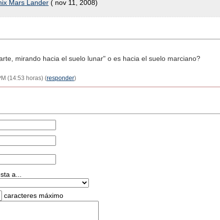
nix Mars Lander
( nov 11, 2008)
rte, mirando hacia el suelo lunar" o es hacia el suelo marciano?
M (14:53 horas) (
responder
)
ta a...
caracteres máximo