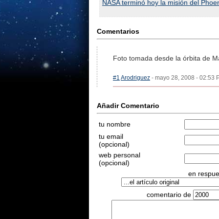
NASA terminó hoy la misión del Phoe
Comentarios
Foto tomada desde la órbita de Ma
#1
Arodriguez
- mayo 28, 2008 - 02:53 P
Añadir Comentario
tu nombre
tu email
(opcional)
web personal
(opcional)
en respues
comentario de