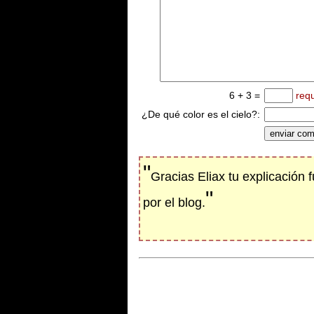
6 + 3 =
req
¿De qué color es el cielo?:
"
Gracias Eliax tu explicación
"
por el blog.