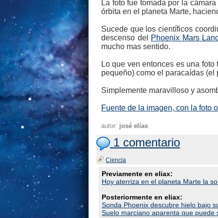
La foto fue tomada por la cámara
órbita en el planeta Marte, hacien
Sucede que los científicos coord
descenso del
Phoenix Mars Lan
mucho mas sentido.
Lo que ven entonces es una foto t
pequeño) como el paracaídas (el 
Simplemente maravilloso y asomb
Fuente de la imagen, con la foto o
autor:
josé elías
1 comentario
Ciencia
Previamente en eliax:
Hoy aterriza en el planeta Marte la 
Posteriormente en eliax:
Sonda Phoenix descubre hielo bajo s
Suelo marciano aparenta que puede s