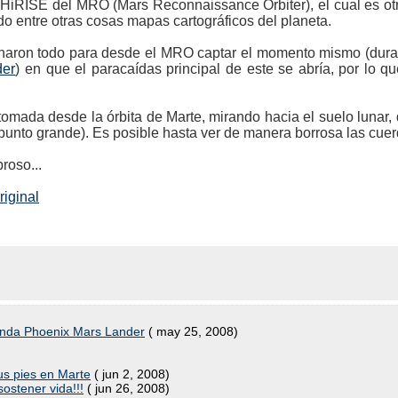
 HiRISE del MRO (Mars Reconnaissance Orbiter), el cual es o
do entre otras cosas mapas cartográficos del planeta.
inaron todo para desde el MRO captar el momento mismo (dura
der
) en que el paracaídas principal de este se abría, por lo q
omada desde la órbita de Marte, mirando hacia el suelo lunar, 
punto grande). Es posible hasta ver de manera borrosa las cuer
roso...
riginal
sonda Phoenix Mars Lander
( may 25, 2008)
us pies en Marte
( jun 2, 2008)
ostener vida!!!
( jun 26, 2008)