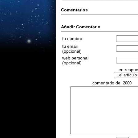
Comentarios
Añadir Comentario
tu nombre
tu email
(opcional)
web personal
(opcional)
en respues
comentario de