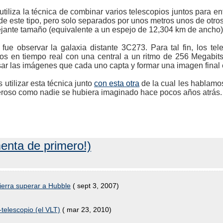
utiliza la técnica de combinar varios telescopios juntos para en
de este tipo, pero solo separados por unos metros unos de otros)
mejante tamaño (equivalente a un espejo de 12,304 km de ancho)
o fue observar la galaxia distante 3C273. Para tal fin, los te
tos en tiempo real con una central a un ritmo de 256 Megabi
sar las imágenes que cada uno capta y formar una imagen final 
tilizar esta técnica junto
con esta otra
de la cual les hablam
eroso como nadie se hubiera imaginado hace pocos años atrás.
enta de primero!)
ierra superar a Hubble
( sept 3, 2007)
elescopio (el VLT)
( mar 23, 2010)