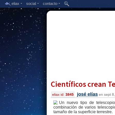
eliax
social
contacto
Científicos crean T
josé elías
eliax id:
3845
en sept 8,
Un nuevo tipo de telescopio
combinación de varios telescopi
tamaño de la superficie terrestre.