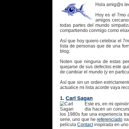
Hola amig@s lec
Hoy es el 7mo a
amigos cercanos
todas partes del mundo simpatiz
compartiendo conmigo como eliax
Así que hoy quiero celebrar el 7m
lista de personas que de una form
blog.
Noten que ninguna de estas per
quejarse de sus defectos este quiz
de cambiar el mundo (y en particul
Así que sin un orden estrictament
actualice mi lista acorde vaya re
1.
Carl Sagan
Este es, en mi opinió
día hacen un concurs
los 1980s fue una experiencia tr
serie, uno que he
referenciado
var
película
Contact
inspirada en uno 