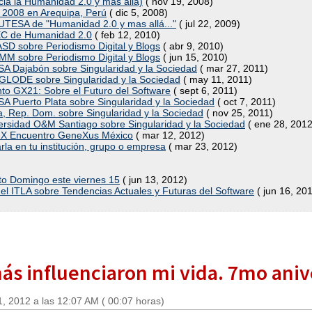
acia la Humanidad 2.0 y mas allá)
( nov 19, 2008)
k 2008 en Arequipa, Perú
( dic 5, 2008)
 UTESA de "Humanidad 2.0 y mas allá..."
( jul 22, 2009)
TEC de Humanidad 2.0
( feb 12, 2010)
UASD sobre Periodismo Digital y Blogs
( abr 9, 2010)
CMM sobre Periodismo Digital y Blogs
( jun 15, 2010)
ESA Dajabón sobre Singularidad y la Sociedad
( mar 27, 2011)
UNGLODE sobre Singularidad y la Sociedad
( may 11, 2011)
nto GX21: Sobre el Futuro del Software
( sept 6, 2011)
SA Puerto Plata sobre Singularidad y la Sociedad
( oct 7, 2011)
ca, Rep. Dom. sobre Singularidad y la Sociedad
( nov 25, 2011)
iversidad O&M Santiago sobre Singularidad y la Sociedad
( ene 28, 2012
 IX Encuentro GeneXus México
( mar 12, 2012)
rla en tu institución, grupo o empresa
( mar 23, 2012)
nto Domingo este viernes 15
( jun 13, 2012)
 el ITLA sobre Tendencias Actuales y Futuras del Software
( jun 16, 20
s influenciaron mi vida. 7mo anive
, 2012 a las 12:07 AM ( 00:07 horas)