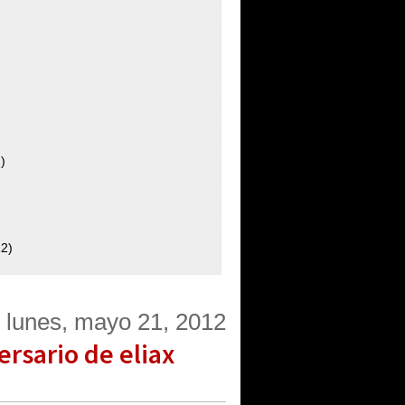
)
12)
lunes, mayo 21, 2012
rsario de eliax