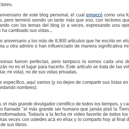
tores,
niversario de este blog personal, el cual
empezó
como una fo
, pero terminó siendo un tanto más que eso, con lectores q
ando con los temas del blog (o a veces, expresando una opini
 ha cambiado sus vidas...
o aniversario y los más de 8,900 artículos que he escrito en e
a u otra admiro o han influenciado de manera significativa mi 
sonas fueron perfectas, pero tampoco lo somos cada uno de 
ás no es el lugar para hacerlo. Este artículo se trata de las v
ar, mi vida), no de sus vidas privadas.
e específico, aquí vamos (y no dejen de compartir sus listas e
cordando nombres):
n, el más grande divulgador científico de todos los tiempos, y c
o llamado "el más grande ser humano que jamás pisó la Tierr
ansformadora. Todavía a la fecha mi video favorito de todos lo
ias veces con ustedes acá en eliax y lo comparto hoy al final d
de sus libros.