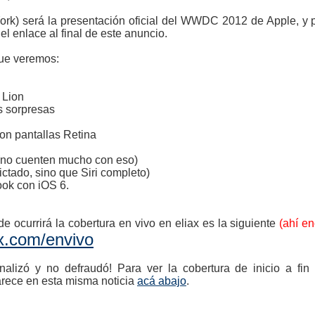
rk) será la presentación oficial del WWDC 2012 de Apple, y p
l enlace al final de este anuncio.
ue veremos:
 Lion
s sorpresas
on pantallas Retina
 (no cuenten mucho con eso)
dictado, sino que Siri completo)
ook con iOS 6.
e ocurrirá la cobertura en vivo en eliax es la siguiente
(ahí e
ax.com/envivo
nalizó y no defraudó! Para ver la cobertura de inicio a fin
arece en esta misma noticia
acá abajo
.