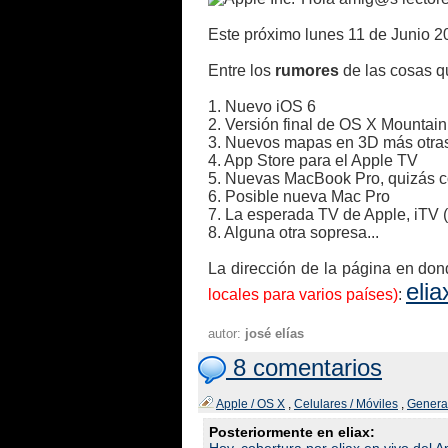
Este próximo lunes 11 de Junio 2
Entre los
rumores
de las cosas q
1. Nuevo iOS 6
2. Versión final de OS X Mountain
3. Nuevos mapas en 3D más otra
4. App Store para el Apple TV
5. Nuevas MacBook Pro, quizás c
6. Posible nueva Mac Pro
7. La esperada TV de Apple, iTV
8. Alguna otra sopresa...
La dirección de la página en dond
eli
locales para varios países)
:
autor:
josé elías
8 comentarios
Apple / OS X
,
Celulares / Móviles
,
Genera
Posteriormente en eliax: