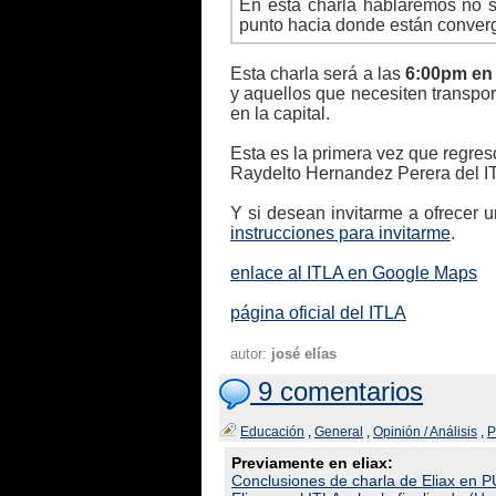
En esta charla hablaremos no s
punto hacia donde están converg
Esta charla será a las
6:00pm en 
y aquellos que necesiten transpor
en la capital.
Esta es la primera vez que regre
Raydelto Hernandez Perera del ITL
Y si desean invitarme a ofrecer 
instrucciones para invitarme
.
enlace al ITLA en Google Maps
página oficial del ITLA
autor:
josé elías
9 comentarios
Educación
,
General
,
Opinión / Análisis
,
P
Previamente en eliax:
Conclusiones de charla de Eliax en 