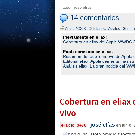
autor:
josé elías
14 comentarios
Apple / OS X
,
Celulares / Móviles
,
Genera
Previamente en eliax:
Cobertura en eliax del Apple WWDC 2
Posteriormente en eliax:
Resumen de todo lo nuevo de Apple
Editorial eliax: Apple cementa más su 
Análisis eliax: La gran noticia del W
Cobertura en eliax
vivo
josé elías
eliax id:
9478
en jun 8, 
Hola amig@s lectore