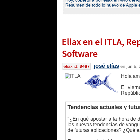
Hoy, cobertura por eliax en vivo de
Resumen de todo lo nuevo de Apple
Eliax en el ITLA, R
Software
josé elías
eliax id:
9467
en jun 6, 
Hola am
El vier
Repúblic
Tendencias actuales y futur
"¿En qué apostar a la hora de 
las nuevas tendencias de vangua
de futuras aplicaciones? ¿Qué 