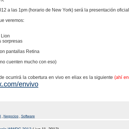
012 a las 1pm (horario de New York) será la presentación ofic
ue veremos:
 Lion
s sorpresas
on pantallas Retina
 (no cuenten mucho con eso)
e ocurrirá la cobertura en vivo en eliax es la siguiente
(ahí e
ax.com/envivo
l
,
Negocios
,
Software