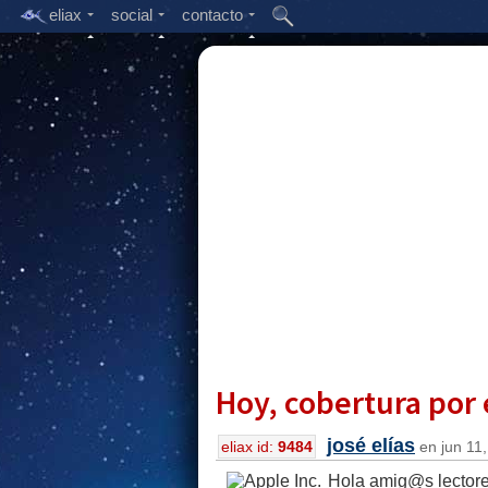
eliax
social
contacto
Hoy, cobertura por
josé elías
eliax id:
9484
en jun 11,
Hola amig@s lectore