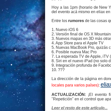
Hoy a las 1pm (horario de New Yo
del evento acá mismo en eliax en e
Entre los
rumores
de las cosas q
1. Nuevo iOS 6
2. Versión final de OS X Mountain
3. Nuevos mapas en 3D más otra
4. App Store para el Apple TV
5. Nuevas MacBook Pro, quizás c
6. Posible nueva Mac Pro
7. La esperada TV de Apple, iTV
8. Siri en el nuevo iPad (no solo 
9. Integración profunda de Faceb
10. ???
La dirección de la página en dond
eli
locales para varios países)
:
ACTUALIZACIÓN:
¡El evento fi
"Repetición" en el control que ap
Leer el resto de este artículo...