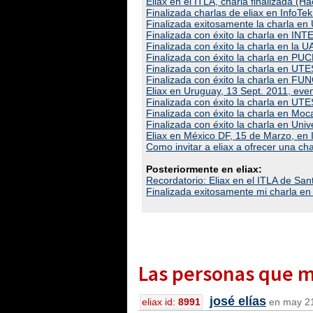
Eliax en el ITLA, charla finalizada (H
Finalizada charlas de eliax en InfoTe
Finalizada exitosamente la charla en
Finalizada con éxito la charla en IN
Finalizada con éxito la charla en la 
Finalizada con éxito la charla en PU
Finalizada con éxito la charla en UT
Finalizada con éxito la charla en F
Eliax en Uruguay, 13 Sept. 2011, eve
Finalizada con éxito la charla en UTE
Finalizada con éxito la charla en Mo
Finalizada con éxito la charla en Un
Eliax en México DF, 15 de Marzo, en
Como invitar a eliax a ofrecer una cha
Posteriormente en eliax:
Recordatorio: Eliax en el ITLA de Sa
Finalizada exitosamente mi charla en
Las personas que má
josé elías
eliax id:
8991
en may 21